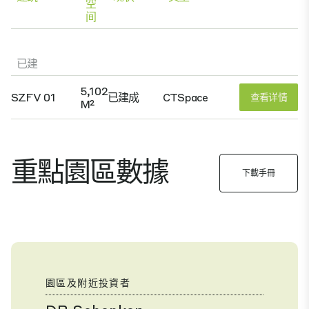
空
间
已建
5,102
SZFV 01
已建成
CTSpace
查看详情
M²
重點園區數據
下載手冊
園區及附近投資者