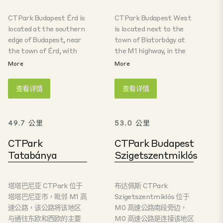
CTPark Budapest Érd is
CTPark Budapest West
located at the southern
is located next to the
edge of Budapest, near
town of Biatorbágy at
the town of Érd, with
the M1 highway, in the
direct access to the M6
vicinity of the M0 ring
More
More
motorway and excellent
road and only 19 kms
connectivity to the M0
from Budapest city
查看详情
查看详情
ring road. Just 25 km
center. The property is
from the city center,
a state-of-the-art
the park offers a prime
warehouse-distribution
49.7 公里
53.0 公里
location for logistics and
and production center, a
distribution. Developed
green field investment
CTPark
CTPark Budapest
on over 70 hectares of
on 91 ha land with a
Tatabánya
Szigetszentmiklós
land, the site will
building complex of over
feature nearly 190,000
330,000 m2 floorspace.
m² of modern
The park houses
塔塔巴尼亚 CTPark 位于
布达佩斯 CTPark
warehouse space,
Hungary's first ever
塔塔巴尼亚市，毗邻 M1 高
Szigetszentmiklós 位于
designed to meet the
"Outstanding"-rated
速公路，该公路将该地区
M0 高速公路南段旁边，
highest sustainability
BREEAM-certified
与通往东欧和西欧的主要
M0 高速公路是连接该地区