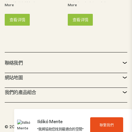
standards. The buildings
building in the "In use"-
交通线路连接起来。园区
与东欧、南欧和西欧主要
More
More
aim for BREEAM
category, as well as
距离匈牙利首都很近（60
过境路线的环形公路。该
certification,
several other, "Very
公里）。园区占地 18.3 公
物业毗邻匈牙利首都，距
查看详情
查看详情
incorporating energy-
Good" and "Excellent"-
顷，建筑面积 82,000 平
离布达佩斯市中心仅 20 公
efficient systems and
rated industrial
方米，具有 22,000 平方米
里。该园区占地 63 公顷，
environmentally
warehouses. It is the
的开发潜力，是最先进的
是最先进的绿地投资项
conscious design
largest CTPark in
投资项目。
目，建筑面积 120,000 平
throughout the park.
Hungary and the sixth
方米，是物流和生产公司
CTPark Budapest Érd is
largest in the CTPark
的理想场所。
tailored for companies
Network. The park's
聯絡我們
seeking scalable, future-
largest - BDPW03 -
proof facilities in a
building offers CTP's
聯絡方式
網站地圖
strategic location, with
first Hungarian
easy access to skilled
Clubhaus: a community
服務台
房地產搜尋
我們的產品組合
labor and urban
hub which offers
infrastructure. Its
tenants the
CTP 政策
永續發展
綜合用途資產組合
flexible unit sizes and
opportunity to host
ESG-compliant features
meetings, trainings and
工作機會
我們的工作
我們的解決方案
make it a standout
other team building
Ildikó Mente
choice for businesses
events in a modern,
聯繫我們
檢舉專區
© 2026，CTP Invest, spol. s ro.
關於我們
"我將協助您找到最適合的空間"
20 佳公園
expanding in Hungary
highly equipped and