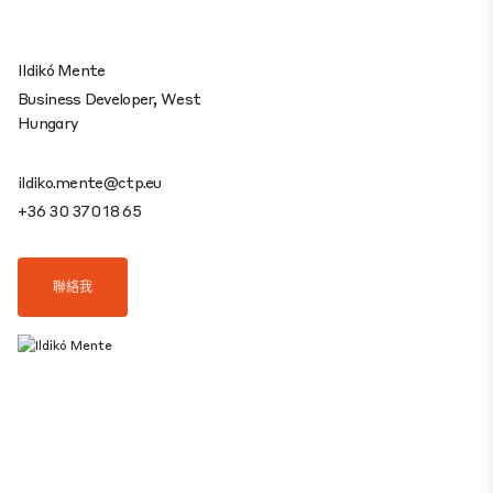
Ildikó Mente
Business Developer, West
Hungary
ildiko.mente@ctp.eu
+36 30 370 18 65
聯絡我