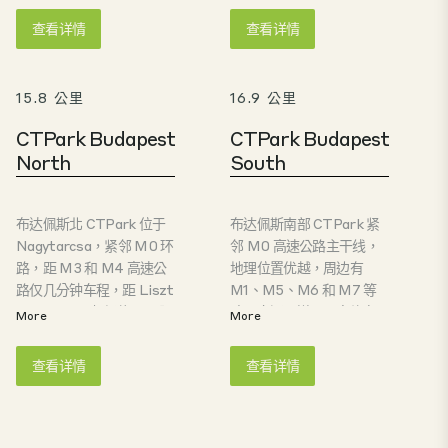
置，该地区被认为是一个
路仅 7 公里，距布达佩斯
查看详情
查看详情
重要的国内和国际枢纽。
国际机场仅几分钟车程。
布达佩斯城市群是匈牙利
园区内有匈牙利有史以来
最具竞争力的地区，也是
第二座获得英国建筑性能
15.8 公里
16.9 公里
重要的连接点，使其成为
评估体系 "使用中 "类 "杰出
连接匈牙利与欧洲及全球
"评级的建筑，以及另外两
CTPark Budapest
CTPark Budapest
经济、社会和流通的独特
座获得 "优秀 "评级的工业
North
South
纽带。
仓库。 布达佩斯 CTPark
Vecsés 位于布达佩斯最繁
忙的交通线路上，建筑面
布达佩斯北 CTPark 位于
布达佩斯南部 CTPark 紧
积超过 80,000 平方米，
Nagytarcsa，紧邻 M0 环
邻 M0 高速公路主干线，
是物流和生产企业的理想
路，距 M3 和 M4 高速公
地理位置优越，周边有
选择。
路仅几分钟车程，距 Liszt
M1、M5、M6 和 M7 等
Ferenc 国际机场约 20 公
欧洲交通要道，距离均在
More
More
里。地理位置优越，可快
数公里之内。距离布达佩
速连接当地和国际主要交
斯市中心仅 18 公里。这里
查看详情
查看详情
通路线以及布达佩斯。由
也是物流和生产公司的首
于地理位置优越、交通便
选之地。
利、拥有技术熟练的劳动
力和基础设施，环城公路