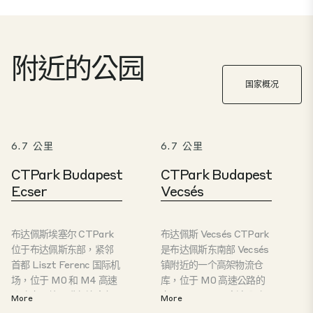
附近的公园
国家概况
6.7 公里
6.7 公里
CTPark Budapest
CTPark Budapest
Ecser
Vecsés
布达佩斯埃塞尔 CTPark
布达佩斯 Vecsés CTPark
位于布达佩斯东部，紧邻
是布达佩斯东南部 Vecsés
首都 Liszt Ferenc 国际机
镇附近的一个高架物流仓
场，位于 M0 和 M4 高速
库，位于 M0 高速公路的
公路交界处，毗邻埃塞尔
交叉口，距 M5 高速公路
More
More
村。由于其优越的地理位
仅 6 公里，距 M4 高速公