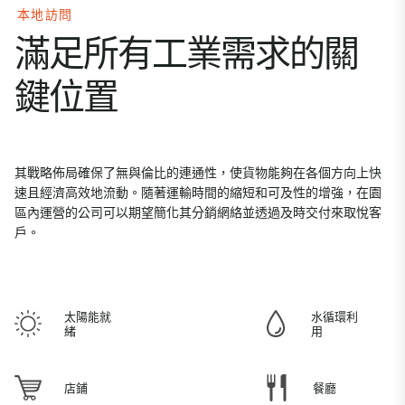
本地訪問
滿足所有工業需求的關
鍵位置
其戰略佈局確保了無與倫比的連通性，使貨物能夠在各個方向上快
速且經濟高效地流動。隨著運輸時間的縮短和可及性的增強，在園
區內運營的公司可以期望簡化其分銷網絡並透過及時交付來取悅客
戶。
太陽能就
水循環利
緒
用
店鋪
餐廳