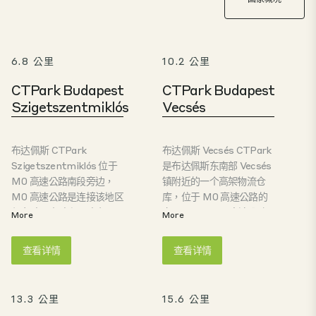
6.8 公里
10.2 公里
CTPark Budapest
CTPark Budapest
Szigetszentmiklós
Vecsés
布达佩斯 CTPark
布达佩斯 Vecsés CTPark
Szigetszentmiklós 位于
是布达佩斯东南部 Vecsés
M0 高速公路南段旁边，
镇附近的一个高架物流仓
M0 高速公路是连接该地区
库，位于 M0 高速公路的
与东欧、南欧和西欧主要
交叉口，距 M5 高速公路
More
More
过境路线的环形公路。该
仅 6 公里，距 M4 高速公
物业毗邻匈牙利首都，距
路仅 7 公里，距布达佩斯
查看详情
查看详情
离布达佩斯市中心仅 20 公
国际机场仅几分钟车程。
里。该园区占地 63 公顷，
园区内有匈牙利有史以来
是最先进的绿地投资项
第二座获得英国建筑性能
13.3 公里
15.6 公里
目，建筑面积 120,000 平
评估体系 "使用中 "类 "杰出