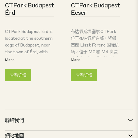
方米，是物流和生产公司
"评级的建筑，以及另外两
CTPark Budapest
CTPark Budapest
的理想场所。
座获得 "优秀 "评级的工业
Érd
Ecser
仓库。 布达佩斯 CTPark
Vecsés 位于布达佩斯最繁
忙的交通线路上，建筑面
CTPark Budapest Érd is
布达佩斯埃塞尔 CTPark
积超过 80,000 平方米，
located at the southern
位于布达佩斯东部，紧邻
是物流和生产企业的理想
edge of Budapest, near
首都 Liszt Ferenc 国际机
选择。
the town of Érd, with
场，位于 M0 和 M4 高速
direct access to the M6
公路交界处，毗邻埃塞尔
More
More
motorway and excellent
村。由于其优越的地理位
connectivity to the M0
置，该地区被认为是一个
查看详情
查看详情
ring road. Just 25 km
重要的国内和国际枢纽。
from the city center,
布达佩斯城市群是匈牙利
the park offers a prime
最具竞争力的地区，也是
location for logistics and
重要的连接点，使其成为
distribution. Developed
连接匈牙利与欧洲及全球
on over 70 hectares of
经济、社会和流通的独特
land, the site will
纽带。
聯絡我們
feature nearly 190,000
m² of modern
聯絡方式
網站地圖