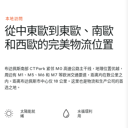
本地訪問
從中東歐到東歐、南歐
和西歐的完美物流位置
布达佩斯南部 CTPark 紧邻 M0 高速公路主干线，地理位置优越，
周边有 M1、M5、M6 和 M7 等欧洲交通要道，距离均在数公里之
内。距离布达佩斯市中心仅 18 公里。这里也是物流和生产公司的首
选之地。
太陽能就
水循環利
緒
用