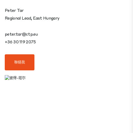
Peter Tar
Regional Lead, East Hungary
peter.tar@ctp.eu
+36 30 119 2075
聯絡我