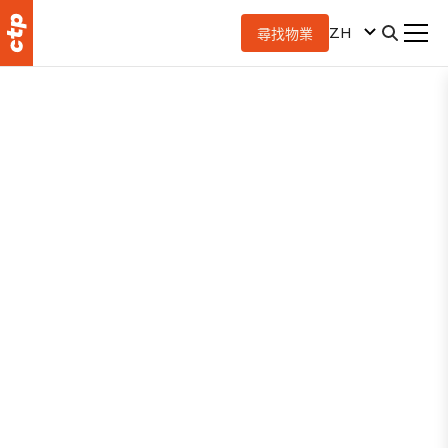
ZH
尋找物業