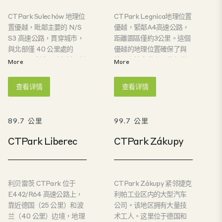
CTPark Sulechów 地理位
CTPark Legnica地理位置
置優越，毗鄰主要的 N/S
優越，緊鄰A4高速公路，
S3 高速公路，貫穿城市，
距離園區僅約3公里。這個
與北部僅 40 公里處的
優越的地理位置確保了與
E/W A2 高速公路相連。該
德國和捷克共和國的便利
More
More
地點位於波蘭西部的這一
交通，使其成為服務中歐
關鍵地區，非常適合進行
和西歐市場的企業的理想
查看详情
查看详情
倉庫和輕型生產活動，為
選擇。園區坐落於波蘭西
距離此僅 68 公里的德國市
部最具活力的工業區之
場提供服務。飯店緊鄰主
一，Legnica和Wrocław
89.7 公里
99.7 公里
要的南北 E65 高速公路，
兩座城市擁有實力雄厚、
為大型運輸工具和從幾公
受過良好教育的勞動力市
CTPark Liberec
CTPark Zákupy
里外的 Sulechow 中心抵
場，為企業提供了得天獨
達的當地通勤者提供了便
厚的優勢。該地區擁有完
捷的交通。公園透過公共
善的基礎設施網路和極具
交通與城市相連。
競爭力的營運成本，為物
利贝雷茨 CTPark 位于
CTPark Zákupy 紧邻捷克
流、倉儲和輕工業製造提
E442/R64 高速公路上，
利帕工业区内的大型汽车
供了理想的環境。.
靠近德国（25 公里）和波
公司。该地区拥有大量技
兰（40 公里）边境，地理
术工人。这里位于德国和