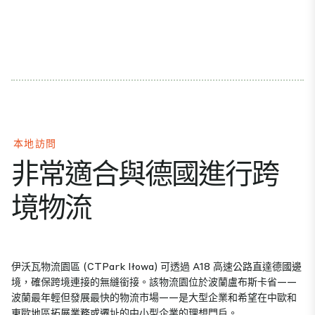
本地訪問
非常適合與德國進行跨
境物流
伊沃瓦物流園區 (CTPark Iłowa) 可透過 A18 高速公路直達德國邊
境，確保跨境連接的無縫銜接。該物流園位於波蘭盧布斯卡省——
波蘭最年輕但發展最快的物流市場——是大型企業和希望在中歐和
東歐地區拓展業務或遷址的中小型企業的理想門戶。.