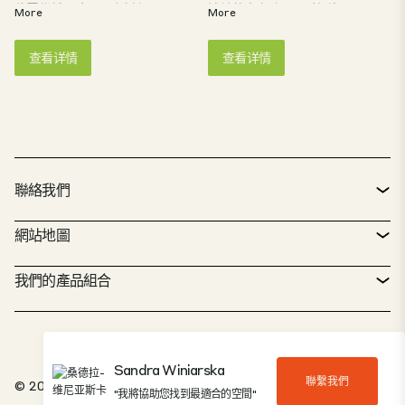
位置优越。这是一个新兴
波兰的十字路口，对投资
More
More
的高科技和汽车供应区，
者来说是一个极具吸引力
具有悠久的工业传统。这
的新兴区域。
查看详情
查看详情
里人口密度高，失业率高
于平均水平。是跨境物流
的理想之地。
聯絡我們
聯絡方式
網站地圖
服務台
房地產搜尋
我們的產品組合
CTP 政策
永續發展
綜合用途資產組合
工作機會
我們的工作
我們的解決方案
Sandra Winiarska
聯繫我們
檢舉專區
© 2026，CTP Invest, spol. s ro.
關於我們
"我將協助您找到最適合的空間"
20 佳公園