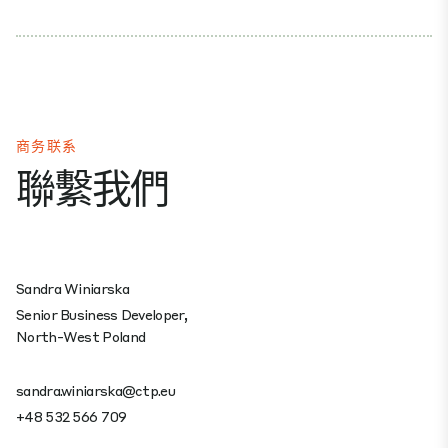
商务联系
聯繫我們
Sandra Winiarska
Senior Business Developer,
North-West Poland
sandra.winiarska@ctp.eu
+48 532 566 709