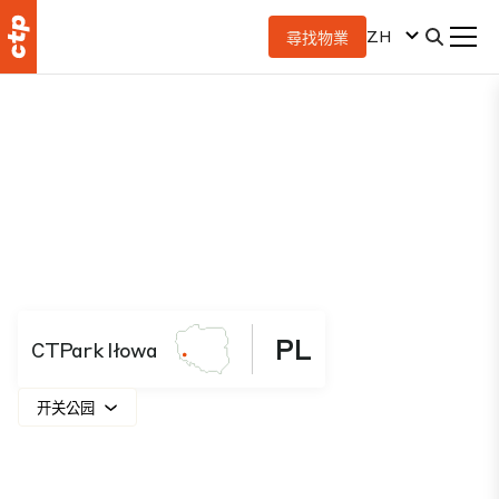
ZH
尋找物業
PL
CTPark Iłowa
开关公园