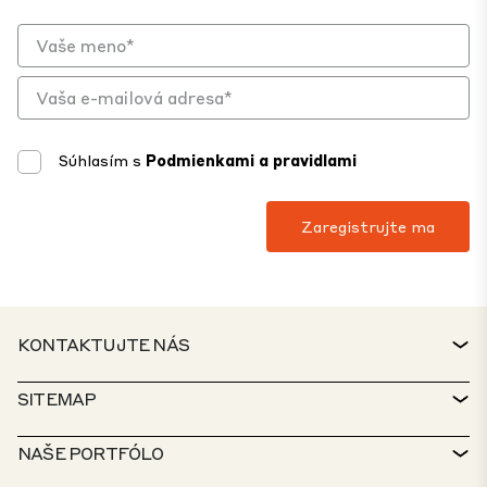
Súhlasím s
Podmienkami a pravidlami
KONTAKTUJTE NÁS
KONTAKT
SITEMAP
SERVICE DESK
VYHĽADÁVAČ NEHNUTEĽNOSTÍ
NAŠE PORTFÓLO
ZÁSADY CTP