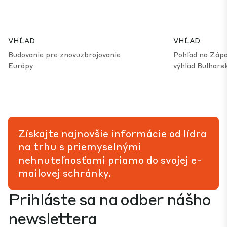
VHĽAD
VHĽAD
Budovanie pre znovuzbrojovanie
Pohľad na Zápa
Európy
výhľad Bulhars
Získajte najnovšie informácie od lídra
na trhu s priemyselnými
nehnuteľnosťami priamo do svojej e-
mailovej schránky.
Prihláste sa na odber nášho
newslettera