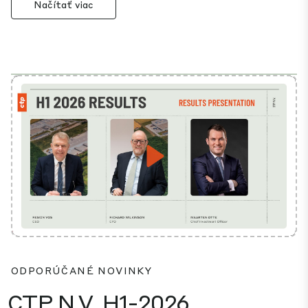
Načítať viac
Play
Mute
Settings
ODPORÚČANÉ NOVINKY
CTP N.V. H1-2026