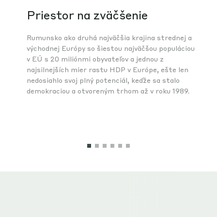
Priestor na zväčšenie
Rumunsko ako druhá najväčšia krajina strednej a
východnej Európy so šiestou najväčšou populáciou
v EÚ s 20 miliónmi obyvateľov a jednou z
najsilnejších mier rastu HDP v Európe, ešte len
nedosiahlo svoj plný potenciál, keďže sa stalo
demokraciou a otvoreným trhom až v roku 1989.