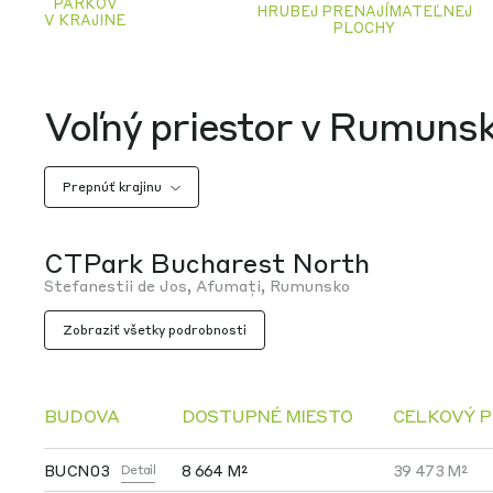
PARKOV
HRUBEJ PRENAJÍMATEĽNEJ
V KRAJINE
PLOCHY
Voľný priestor v Rumuns
Prepnúť krajinu
CTPark Bucharest North
Stefanestii de Jos, Afumați, Rumunsko
Zobraziť všetky podrobnosti
BUDOVA
DOSTUPNÉ MIESTO
CELKOVÝ P
BUCN03
8 664 M²
39 473 M²
Detail