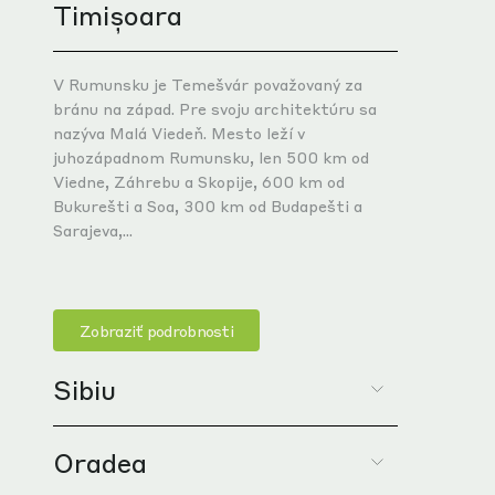
Timișoara
REG
REG
V Rumunsku je Temešvár považovaný za
bránu na západ. Pre svoju architektúru sa
nazýva Malá Viedeň. Mesto leží v
juhozápadnom Rumunsku, len 500 km od
Viedne, Záhrebu a Skopije, 600 km od
REG
Bukurešti a Soa, 300 km od Budapešti a
20 k
Sarajeva,...
145 t
2
REG
Zobraziť podrobnosti
134 t
Sibiu
4
Oradea
Sibiu je pulzujúci región známy svojim
hospodárskym rastom, kultúrnym