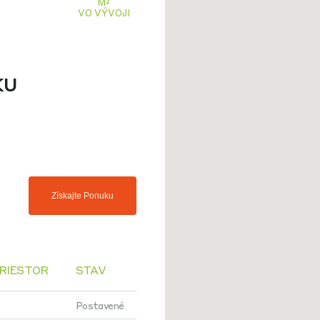
M²
VO VÝVOJI
ku
Získajte Ponuku
RIESTOR
STAV
Postavené