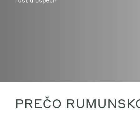
rast a úspech
PREČO RUMUNSK