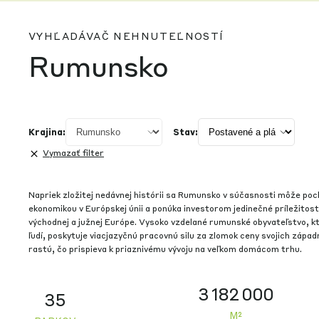
Zobraziť podrobnosti
VYHĽADÁVAČ NEHNUTEĽNOSTÍ
Rumunsko
Krajina:
Stav:
Vymazať filter
Napriek zložitej nedávnej histórii sa Rumunsko v súčasnosti môže poch
ekonomikou v Európskej únii a ponúka investorom jedinečné príležitost
východnej a južnej Európe. Vysoko vzdelané rumunské obyvateľstvo, kto
ľudí, poskytuje viacjazyčnú pracovnú silu za zlomok ceny svojich zápa
rastú, čo prispieva k priaznivému vývoju na veľkom domácom trhu.
3 182 000
35
M²