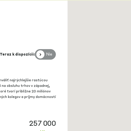
Nie
Teraz k dispozícii:
váliť najrýchlejšie rastúcou
i na obsluhu trhov v západnej,
ré tvorí približne 20 miliónov
dných kolegov a príjmy domácností
257 000