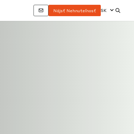
SK
Nájsť Nehnuteľnosť