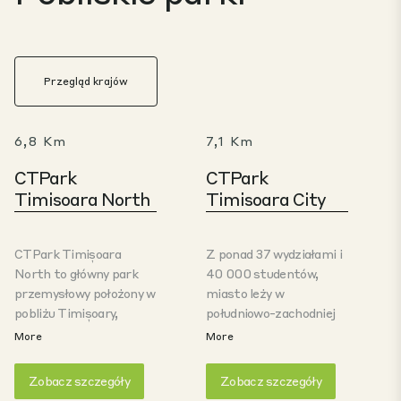
Przegląd krajów
6,8 Km
7,1 Km
CTPark
CTPark
Timisoara North
Timisoara City
CTPark Timișoara
Z ponad 37 wydziałami i
North to główny park
40 000 studentów,
przemysłowy położony w
miasto leży w
pobliżu Timișoary,
południowo-zachodniej
jednego z głównych
Rumunii, zaledwie 500
More
More
ośrodków gospodarczych
km od Wiednia,
Rumunii. Strategicznie
Zagrzebia i Skopije, 600
Zobacz szczegóły
Zobacz szczegóły
położony w pobliżu
km od Bukaresztu i Soa,