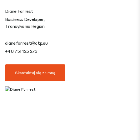
Diane Forrest
Business Developer,
Transylvania Region
diane.forrest@ctp.eu
+40 751 125 273
Skontaktuj się ze mną