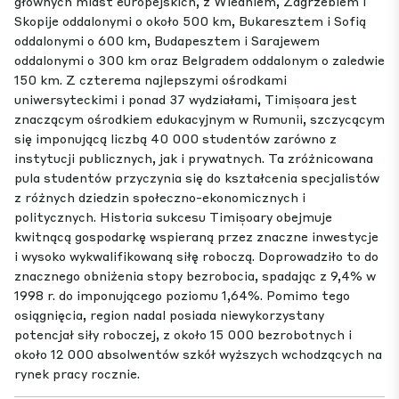
głównych miast europejskich, z Wiedniem, Zagrzebiem i
Skopije oddalonymi o około 500 km, Bukaresztem i Sofią
oddalonymi o 600 km, Budapesztem i Sarajewem
oddalonymi o 300 km oraz Belgradem oddalonym o zaledwie
150 km. Z czterema najlepszymi ośrodkami
uniwersyteckimi i ponad 37 wydziałami, Timișoara jest
znaczącym ośrodkiem edukacyjnym w Rumunii, szczycącym
się imponującą liczbą 40 000 studentów zarówno z
instytucji publicznych, jak i prywatnych. Ta zróżnicowana
pula studentów przyczynia się do kształcenia specjalistów
z różnych dziedzin społeczno-ekonomicznych i
politycznych. Historia sukcesu Timișoary obejmuje
kwitnącą gospodarkę wspieraną przez znaczne inwestycje
i wysoko wykwalifikowaną siłę roboczą. Doprowadziło to do
znacznego obniżenia stopy bezrobocia, spadając z 9,4% w
1998 r. do imponującego poziomu 1,64%. Pomimo tego
osiągnięcia, region nadal posiada niewykorzystany
potencjał siły roboczej, z około 15 000 bezrobotnych i
około 12 000 absolwentów szkół wyższych wchodzących na
rynek pracy rocznie.