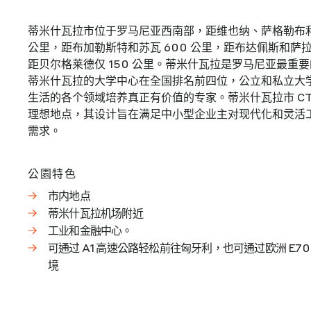
蒂米什瓦拉市位于罗马尼亚西南部，距维也纳、萨格勒布和
公里，距布加勒斯特和苏瓦 600 公里，距布达佩斯和萨拉热
距贝尔格莱德仅 150 公里。蒂米什瓦拉是罗马尼亚最重
蒂米什瓦拉的大学中心在全国排名前四位，公立和私立大
生活的各个领域培养真正有价值的专家。蒂米什瓦拉市 CTP
理想地点，其设计旨在满足中小型企业主对现代化和灵活
需求。
公園特色
市内地点
蒂米什瓦拉机场附近
工业和金融中心。
可通过 A1 高速公路轻松前往匈牙利，也可通过欧洲 E7
境