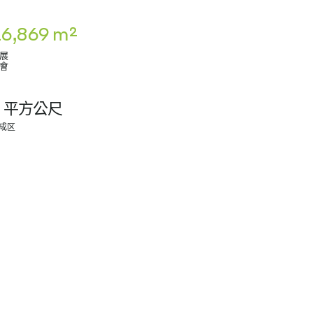
6,869 m²
展
會
0 平方公尺
成区