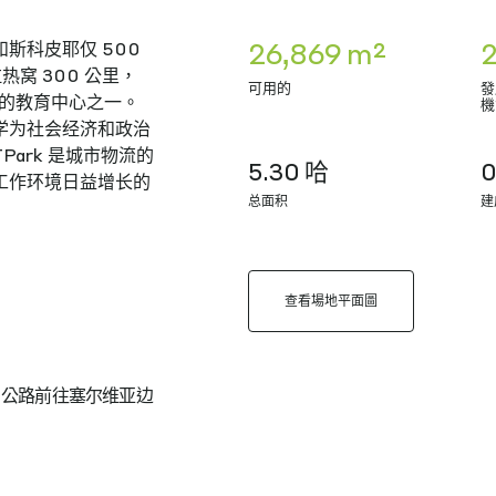
26,869 m²
2
斯科皮耶仅 500
窝 300 公里，
可用的
發
要的教育中心之一。
機
学为社会经济和政治
ark 是城市物流的
5.30 哈
工作环境日益增长的
总面积
建
查看場地平面圖
0 公路前往塞尔维亚边