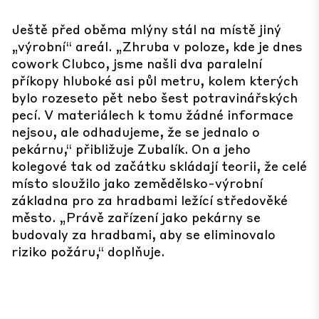
Ještě před oběma mlýny stál na místě jiný
„výrobní“ areál. „Zhruba v poloze, kde je dnes
cowork Clubco, jsme našli dva paralelní
příkopy hluboké asi půl metru, kolem kterých
bylo rozeseto pět nebo šest potravinářských
pecí. V materiálech k tomu žádné informace
nejsou, ale odhadujeme, že se jednalo o
pekárnu,“ přibližuje Zubalík. On a jeho
kolegové tak od začátku skládají teorii, že celé
místo sloužilo jako zemědělsko-výrobní
základna pro za hradbami ležící středověké
město. „Právě zařízení jako pekárny se
budovaly za hradbami, aby se eliminovalo
riziko požáru,“ doplňuje.