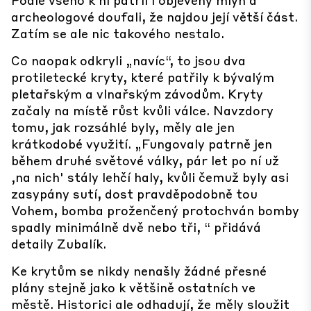
archeologové doufali, že najdou její větší část.
Zatím se ale nic takového nestalo.
Co naopak odkryli „navíc“, to jsou dva
protiletecké kryty, které patřily k bývalým
pletařským a vlnařským závodům. Kryty
začaly na místě růst kvůli válce. Navzdory
tomu, jak rozsáhlé byly, měly ale jen
krátkodobé využití. „Fungovaly patrně jen
během druhé světové války, pár let po ní už
‚na nich' stály lehčí haly, kvůli čemuž byly asi
zasypány sutí, dost pravděpodobně tou
Vohem, bomba proženčený protochván bomby
spadly minimálně dvě nebo tři, “ přidává
detaily Zubalík.
Ke krytům se nikdy nenašly žádné přesné
plány stejně jako k většině ostatních ve
městě. Historici ale odhadují, že měly sloužit