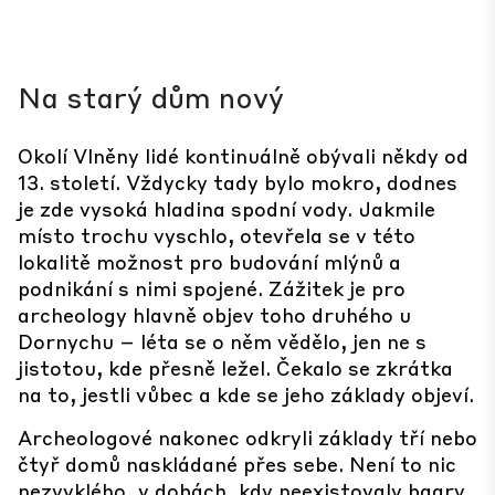
Na starý dům nový
Okolí Vlněny lidé kontinuálně obývali někdy od
13. století. Vždycky tady bylo mokro, dodnes
je zde vysoká hladina spodní vody. Jakmile
místo trochu vyschlo, otevřela se v této
lokalitě možnost pro budování mlýnů a
podnikání s nimi spojené. Zážitek je pro
archeology hlavně objev toho druhého u
Dornychu – léta se o něm vědělo, jen ne s
jistotou, kde přesně ležel. Čekalo se zkrátka
na to, jestli vůbec a kde se jeho základy objeví.
Archeologové nakonec odkryli základy tří nebo
čtyř domů naskládané přes sebe. Není to nic
nezvyklého, v dobách, kdy neexistovaly bagry