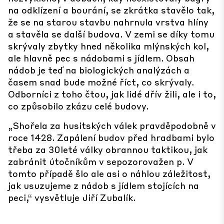
na odklízení a bourání, se zkrátka stavělo tak,
že se na starou stavbu nahrnula vrstva hlíny
a stavěla se další budova. V zemi se díky tomu
skrývaly zbytky hned několika mlýnských kol,
ale hlavně pec s nádobami s jídlem. Obsah
nádob je teď na biologických analýzách a
časem snad bude možné říct, co skrývaly.
Odborníci z toho čtou, jak lidé dřív žili, ale i to,
co způsobilo zkázu celé budovy.
„Shořela za husitských válek pravděpodobně v
roce 1428. Zapálení budov před hradbami bylo
třeba za 30leté války obrannou taktikou, jak
zabránit útočníkům v sepozorovažen p. V
tomto případě šlo ale asi o náhlou záležitost,
jak usuzujeme z nádob s jídlem stojících na
peci,“ vysvětluje Jiří Zubalík.