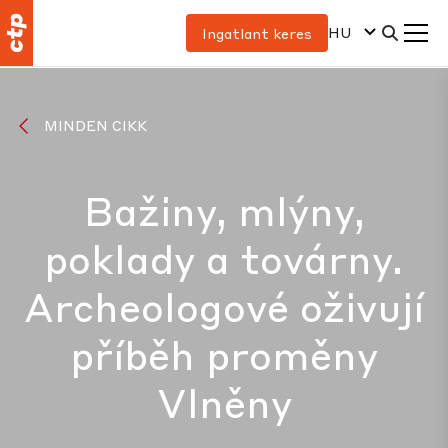
HU
Ingatlant keres
MINDEN CIKK
Bažiny, mlýny,
poklady a továrny.
Archeologové oživují
příběh proměny
Vlněny