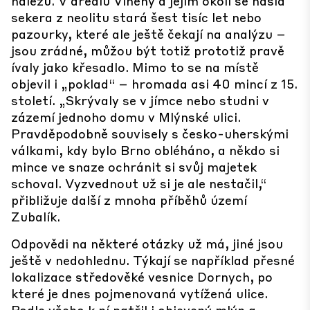
nálezů. V areálu Vlněny a jejím okolí se našla
sekera z neolitu stará šest tisíc let nebo
pazourky, které ale ještě čekají na analýzu –
jsou zrádné, můžou být totiž prototiž pravě
ívaly jako křesadlo. Mimo to se na místě
objevil i „poklad“ – hromada asi 40 mincí z 15.
století. „Skrývaly se v jímce nebo studni v
zázemí jednoho domu v Mlýnské ulici.
Pravděpodobně souvisely s česko-uherskými
válkami, kdy bylo Brno obléháno, a někdo si
mince ve snaze ochránit si svůj majetek
schoval. Vyzvednout už si je ale nestačil,“
přibližuje další z mnoha příběhů území
Zubalík.
Odpovědi na některé otázky už má, jiné jsou
ještě v nedohlednu. Týkají se například přesné
lokalizace středověké vesnice Dornych, po
které je dnes pojmenovaná vytížená ulice.
Podle všeho k ní patřil i objevený mlýn a