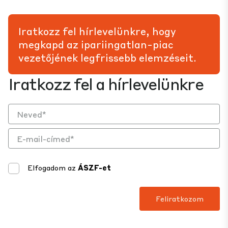
Iratkozz fel hírlevelünkre, hogy
megkapd az ipariingatlan-piac
vezetőjének legfrissebb elemzéseit.
Iratkozz fel a hírlevelünkre
Elfogadom az
ÁSZF-et