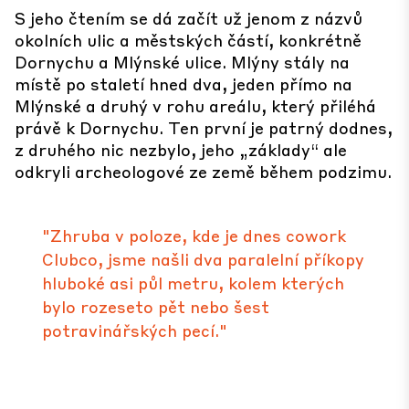
S jeho čtením se dá začít už jenom z názvů
okolních ulic a městských částí, konkrétně
Dornychu a Mlýnské ulice. Mlýny stály na
místě po staletí hned dva, jeden přímo na
Mlýnské a druhý v rohu areálu, který přiléhá
právě k Dornychu. Ten první je patrný dodnes,
z druhého nic nezbylo, jeho „základy“ ale
odkryli archeologové ze země během podzimu.
"Zhruba v poloze, kde je dnes cowork
Clubco, jsme našli dva paralelní příkopy
hluboké asi půl metru, kolem kterých
bylo rozeseto pět nebo šest
potravinářských pecí."