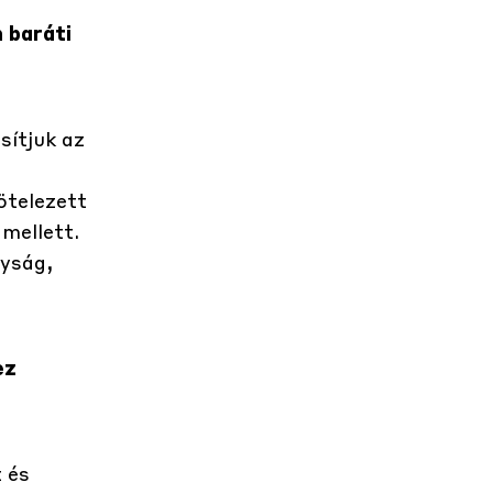
 baráti
sítjuk az
ötelezett
mellett.
nyság,
ez
 és