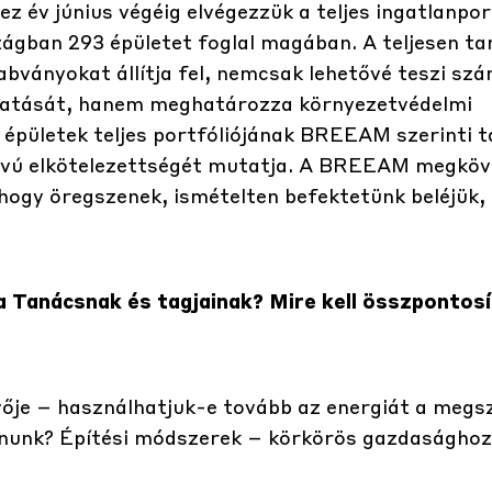
z év június végéig elvégezzük a teljes ingatlanpor
gban 293 épületet foglal magában. A teljesen ta
bványokat állítja fel, nemcsak lehetővé teszi sz
i hatását, hanem meghatározza környezetvédelmi
 épületek teljes portfóliójának BREEAM szerinti 
távú elkötelezettségét mutatja. A BREEAM megköve
hogy öregszenek, ismételten befektetünk beléjük,
e a Tanácsnak és tagjainak? Mire kell összpontosí
vője – használhatjuk-e tovább az energiát a megs
tnunk? Építési módszerek – körkörös gazdasághoz