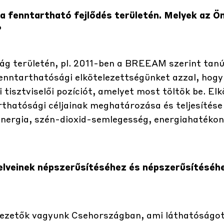
 a fenntartható fejlődés területén. Melyek az Ön
?
g területén, pl. 2011-ben a BREEAM szerint tanú
enntarthatósági elkötelezettségünket azzal, hogy
tisztviselői pozíciót, amelyet most töltök be. Elk
thatósági céljainak meghatározása és teljesítése 
energia, szén-dioxid-semlegesség, energiahatéko
 elveinek népszerűsítéséhez és népszerűsítéséh
cvezetők vagyunk Csehországban, ami láthatóságot