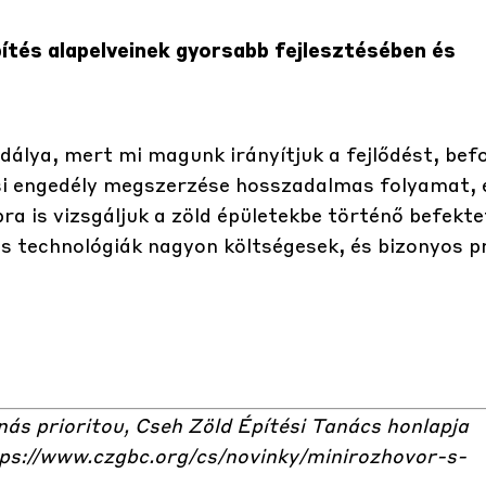
pítés alapelveinek gyorsabb fejlesztésében és
lya, mert mi magunk irányítjuk a fejlődést, befo
ési engedély megszerzése hosszadalmas folyamat, 
bra is vizsgáljuk a zöld épületekbe történő befekt
s technológiák nagyon költségesek, és bizonyos p
 nás prioritou, Cseh Zöld Építési Tanács honlapja
ps://www.czgbc.org/cs/novinky/minirozhovor-s-