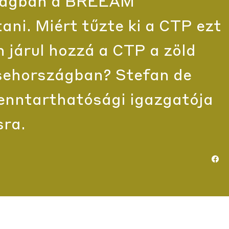
rszágban a BREEAM
ani. Miért tűzte ki a CTP ezt
 járul hozzá a CTP a zöld
Csehországban? Stefan de
fenntarthatósági igazgatója
sra.