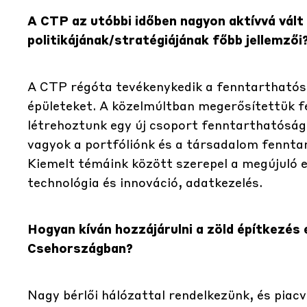
A CTP az utóbbi időben nagyon aktívvá vált
politikájának/stratégiájának főbb jellemzői
A CTP régóta tevékenykedik a fenntarthatósá
épületeket. A közelmúltban megerősítettük f
létrehoztunk egy új csoport fenntarthatósági 
vagyok a portfóliónk és a társadalom fenntar
Kiemelt témáink között szerepel a megújuló 
technológia és innováció, adatkezelés.
Hogyan kíván hozzájárulni a zöld építkezés
Csehországban?
Nagy bérlői hálózattal rendelkezünk, és pia