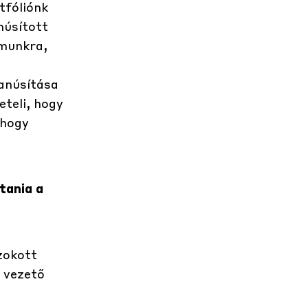
tfóliónk
núsított
ámunkra,
tanúsítása
teli, hogy
 hogy
tania a
zokott
 vezető