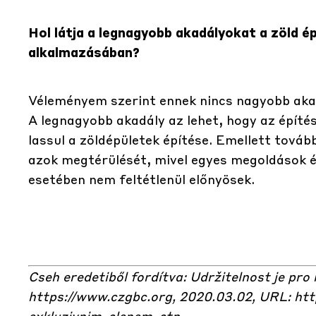
Hol látja a legnagyobb akadályokat a zöld é
alkalmazásában?
Véleményem szerint ennek nincs nagyobb akadá
A legnagyobb akadály az lehet, hogy az épít
lassul a zöldépületek építése. Emellett továb
azok megtérülését, mivel egyes megoldások é
esetében nem feltétlenül előnyösek.
Cseh eredetiből fordítva: Udržitelnost je pro
https://www.czgbc.org,
2020.03.02, URL:
htt
exkluzivnim-clenem-ctp