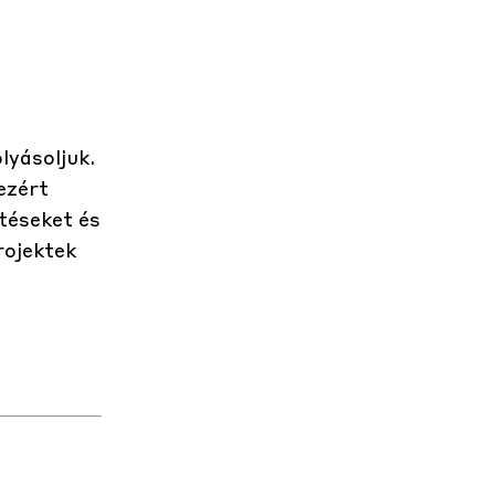
lyásoljuk.
ezért
etéseket és
rojektek