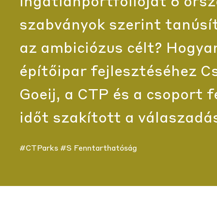
ingatlanportfólióját 6 o
szabványok szerint tanúsít
az ambiciózus célt? Hogyan
építőipar fejlesztéséhez 
Goeij, a CTP és a csoport 
időt szakított a válaszadá
#CTParks
#S Fenntarthatóság