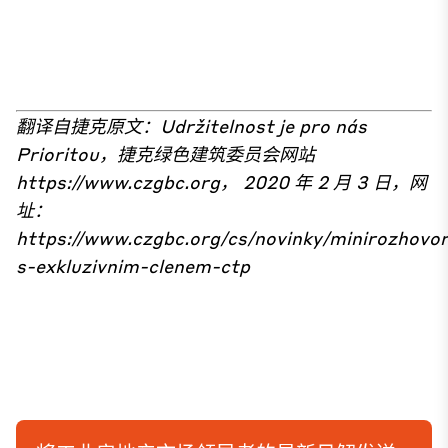
翻译自捷克原文：Udržitelnost je pro nás
Prioritou，捷克绿色建筑委员会网站
https://www.czgbc.org，
2020 年 2 月 3 日，网
址：
https://www.czgbc.org/cs/novinky/minirozhovo
s-exkluzivnim-clenem-ctp