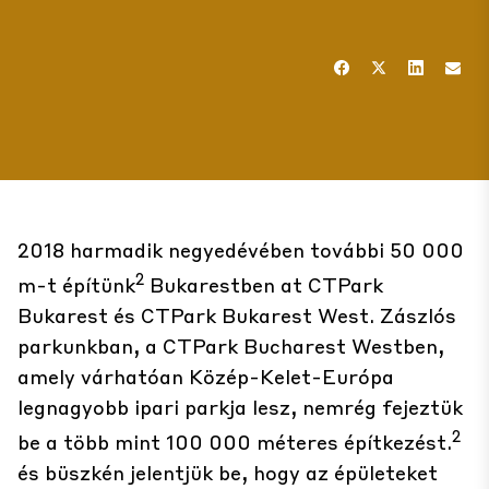
2018 harmadik negyedévében további 50 000
2
m-t építünk
Bukarestben at
CTPark
Bukarest
és
CTPark Bukarest West
. Zászlós
parkunkban, a CTPark Bucharest Westben,
amely várhatóan Közép-Kelet-Európa
legnagyobb ipari parkja lesz, nemrég fejeztük
2
be a több mint 100 000 méteres építkezést.
és büszkén jelentjük be, hogy az épületeket