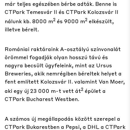
már teljes egészében bérbe adták. Benne is
CTPark Temesvár II
és
CTPark Kolozsvár II
2
2
nálunk kb. 8000 m
és 9000 m
elkészült,
illetve bérelt.
Romániai raktáraink A-osztályú színvonalát
örömmel fogadják olyan hosszú távú és
nagyra becsült ügyfeleink, mint az Ursus
Breweries, akik nemrégiben béreltek helyet a
fent említett Kolozsvár II. valamint Van Moer,
2
aki egy új 23 000 m-t vett át
épület a
CTPark Bucharest Westben.
A számos új megállapodás között szerepel a
CTPark Bukarestben a Pepsi, a DHL a CTPark