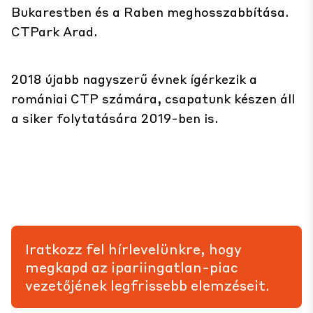
Bukarestben és a Raben meghosszabbítása.
CTPark Arad
.
2018 újabb nagyszerű évnek ígérkezik a
romániai CTP számára, csapatunk készen áll
a siker folytatására 2019-ben is.
Iratkozz fel hírlevelünkre, hogy
megkapd az ipariingatlan-piac
vezetőjének legfrissebb elemzéseit.