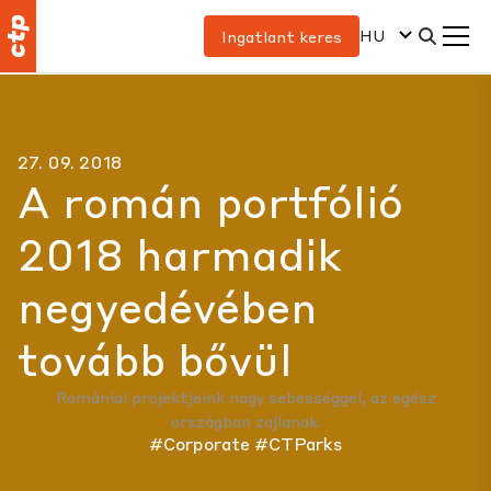
HU
Ingatlant keres
27. 09. 2018
A román portfólió
2018 harmadik
negyedévében
tovább bővül
Romániai projektjeink nagy sebességgel, az egész
országban zajlanak.
#Corporate
#CTParks