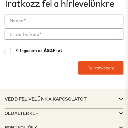
Iratkozz fel a hírlevelünkre
Elfogadom az
ÁSZF-et
VEDD FEL VELÜNK A KAPCSOLATOT
KAPCSOLAT
OLDALTÉRKÉP
ÜGYFÉLSZOLGÁLAT
INGATLANKERESŐ
PORTFÓLIÓNK