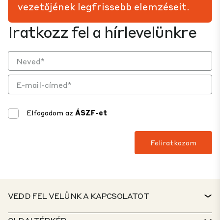
vezetőjének legfrissebb elemzéseit.
Iratkozz fel a hírlevelünkre
Elfogadom az
ÁSZF-et
VEDD FEL VELÜNK A KAPCSOLATOT
KAPCSOLAT