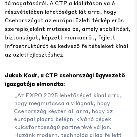
támogatásáról. A CTP a kiállításon való
részvételében lehetőséget lát arra, hogy
Csehországot az európai üzleti térkép erős
szereplőjeként mutassa be, amely stabilitást,
biztonságot, képzett munkaerőt, fejlett
infrastruktúrát és kedvező feltételeket kínál
az üzletfejlesztéshez.
Jakub Kodr, a CTP csehországi ügyvezető
igazgatója elmondta:
„Az EXPO 2025 lehetőséget kínál arra,
hogy megmutassa a világnak, hogy
Csehország készen áll arra, hogy az
európai piacra belépni kívánó cégek
kulcsfontosságú partnerévé váljon.
Hazánk modern, technológiailag fejlett