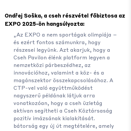
Ondřej Soška, a cseh részvétel főbiztosa az
EXPO 2025-ön hangsúlyozta:
„Az EXPO a nem sportágak olimpiája –
és ezért fontos számunkra, hogy
részesei legyünk. Azt akarjuk, hogy a
Cseh Pavilon élénk platform legyen a
nemzetközi párbeszédhez, az
innovációhoz, valamint a köz- és a
magánszektor összekapcsolásához. A
CTP-vel való együttműködést
nagyszerű példának látjuk arra
vonatkozóan, hogy a cseh üzletág
aktívan segítheti a Cseh Köztársaság
pozitív imázsának kialakítását.
bátorság egy új út megtételére, amely