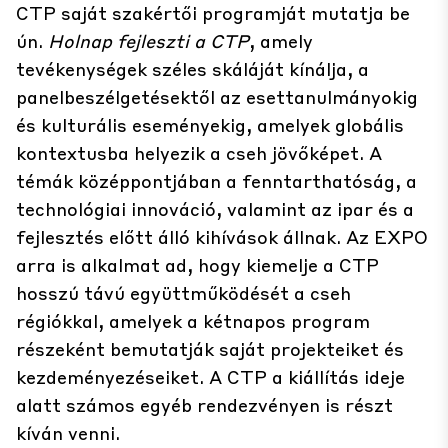
CTP saját szakértői programját mutatja be
ún.
Holnap fejleszti a CTP
, amely
tevékenységek széles skáláját kínálja, a
panelbeszélgetésektől az esettanulmányokig
és kulturális eseményekig, amelyek globális
kontextusba helyezik a cseh jövőképet. A
témák középpontjában a fenntarthatóság, a
technológiai innováció, valamint az ipar és a
fejlesztés előtt álló kihívások állnak. Az EXPO
arra is alkalmat ad, hogy kiemelje a CTP
hosszú távú együttműködését a cseh
régiókkal, amelyek a kétnapos program
részeként bemutatják saját projekteiket és
kezdeményezéseiket. A CTP a kiállítás ideje
alatt számos egyéb rendezvényen is részt
kíván venni.