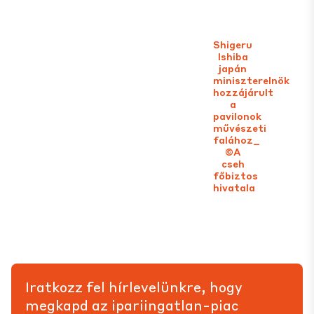
Shigeru
Ishiba
japán
miniszterelnök
hozzájárult
a
pavilonok
művészeti
falához_
©A
cseh
főbiztos
hivatala
Iratkozz fel hírlevelünkre, hogy
megkapd az ipariingatlan-piac