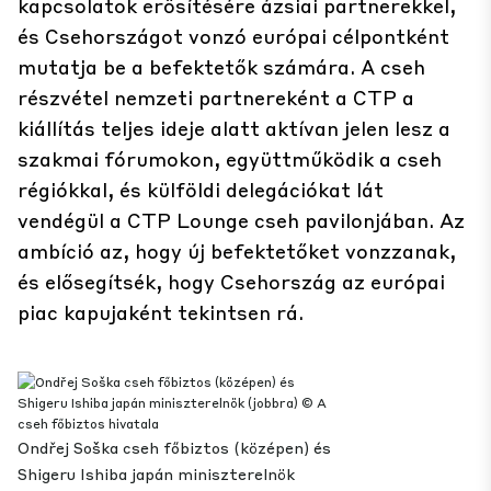
kapcsolatok erősítésére ázsiai partnerekkel,
és Csehországot vonzó európai célpontként
mutatja be a befektetők számára. A cseh
részvétel nemzeti partnereként a CTP a
kiállítás teljes ideje alatt aktívan jelen lesz a
szakmai fórumokon, együttműködik a cseh
régiókkal, és külföldi delegációkat lát
vendégül a CTP Lounge cseh pavilonjában. Az
ambíció az, hogy új befektetőket vonzzanak,
és elősegítsék, hogy Csehország az európai
piac kapujaként tekintsen rá.
Ondřej Soška cseh főbiztos (középen) és
Shigeru Ishiba japán miniszterelnök