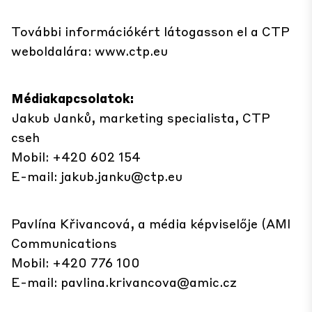
További információkért látogasson el a CTP
weboldalára:
www.ctp.eu
Médiakapcsolatok:
Jakub Janků, marketing specialista, CTP
cseh
Mobil: +420 602 154
E-mail:
jakub.janku@ctp.eu
Pavlína Křivancová, a média képviselője (AMI
Communications
Mobil: +420 776 100
E-mail:
pavlina.krivancova@amic.cz