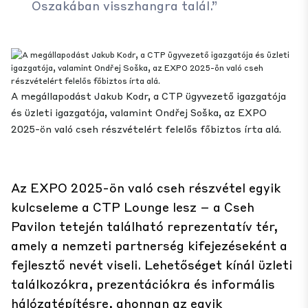
Oszakában visszhangra talál.”
A megállapodást Jakub Kodr, a CTP ügyvezető igazgatója
és üzleti igazgatója, valamint Ondřej Soška, az EXPO
2025-ön való cseh részvételért felelős főbiztos írta alá.
Az EXPO 2025-ön való cseh részvétel egyik
kulcseleme a CTP Lounge lesz – a Cseh
Pavilon tetején található reprezentatív tér,
amely a nemzeti partnerség kifejezéseként a
fejlesztő nevét viseli. Lehetőséget kínál üzleti
találkozókra, prezentációkra és informális
hálózatépítésre, ahonnan az egyik