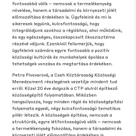
fontosabbá válik – nemcsak a termelékenység
növelése, hanem a társadalmi és környezeti jólét
előmozdítása érdekében is. Ügyfeleink és mi is
sikeresek legyünk, kulcsfontosságú, hogy
integrálódjunk azokhoz a régiókhoz, ahol működünk,
és egy egészséges, összekapcsolt ökoszisztéma
részévé váljunk. Ezenkívül felismerjük, hogy
ügyfeleink számára egyre fontosabb a pozitív
közösségi kultúrák és munkahelyek ápolása a
tehetségek vonzása és megtartása érdekében.
Petra Pivovarová, a Cseh Köztársaság Közösségi
Menedzsment részlegének vezetője mindent tud
erről. Közel 20 éve dolgozik a CTP alulról építkező
közösségépítő folyamatában. Miközben
hangsúlyozza, hogy minden régió és közösségépítési
folyamata egyedi, négy kulcsfontosságú tematikus
pillér létezik. A közösségek építése, nemcsak a
struktúrák, egyre létfontosságúvá válik – nemcsak
a termelékenység fokozása, hanem a társadalmi és
környezeti jólét előmozdítása érdekében is.