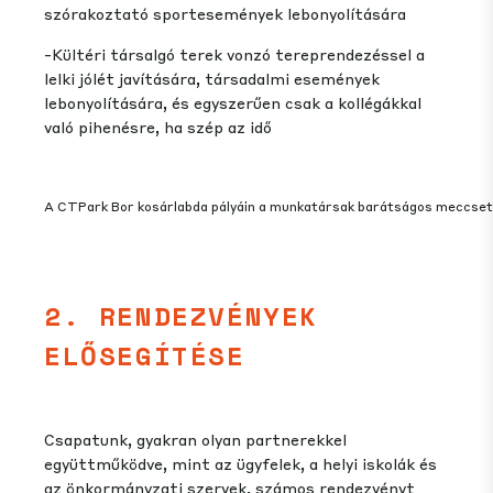
szórakoztató sportesemények lebonyolítására
-Kültéri társalgó terek vonzó tereprendezéssel a
lelki jólét javítására, társadalmi események
lebonyolítására, és egyszerűen csak a kollégákkal
való pihenésre, ha szép az idő
A CTPark Bor kosárlabda pályáin a munkatársak barátságos meccset
2. RENDEZVÉNYEK
ELŐSEGÍTÉSE
Csapatunk, gyakran olyan partnerekkel
együttműködve, mint az ügyfelek, a helyi iskolák és
az önkormányzati szervek, számos rendezvényt