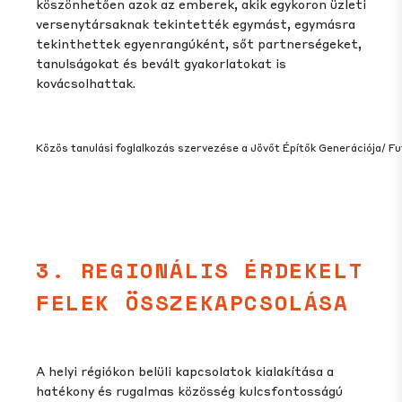
köszönhetően azok az emberek, akik egykoron üzleti
versenytársaknak tekintették egymást, egymásra
tekinthettek egyenrangúként, sőt partnerségeket,
tanulságokat és bevált gyakorlatokat is
kovácsolhattak.
Közös tanulási foglalkozás szervezése a Jövőt Építők Generációja/
3. REGIONÁLIS ÉRDEKELT
FELEK ÖSSZEKAPCSOLÁSA
A helyi régiókon belüli kapcsolatok kialakítása a
hatékony és rugalmas közösség kulcsfontosságú