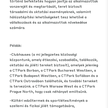
történő befektetés hogyan javítja az alkalmazottak
vonzerejét és megtartását, teret biztosít
társadalmi és oktatási eseményeknek, valamint
hálózatépítési lehetőségeket tesz lehetővé a
vállalkozások és az alkalmazottak növekedése
számára.
Példák:
-Clubhauses (a mi jellegzetes közösségi
központunk, amely étkezési, szabadidős, találkozók,
oktatási és jóléti tereket biztosít), amelyek jelenleg
a CTPark Borban, a CTPark Bucharest Westben, a
CTPark Budapest Westben, a CTPark Sofiában és a
CTPark Ostravában találhatók, és további terveket
is tervezünk. a CTPark Warsaw West és a CTPark
Prague North, hogy csak néhányat említsünk.
-Kültéri edzőtermek és sportlétesítmények a
szellemi és fizikai jólét támogatására,