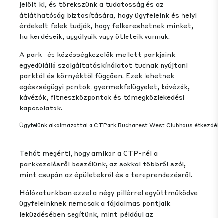
jelölt ki, és törekszünk a tudatosság és az
átláthatóság biztosítására, hogy ügyfeleink és helyi
érdekelt felek tudják, hogy felkereshetnek minket,
ha kérdéseik, aggályaik vagy ötleteik vannak.
A park- és közösségkezelők mellett parkjaink
egyedülálló szolgáltatáskínálatot tudnak nyújtani
parktól és környéktől függően. Ezek lehetnek
egészségügyi pontok, gyermekfelügyelet, kávézók,
kávézók, fitneszközpontok és tömegközlekedési
kapcsolatok.
Ügyfelünk alkalmazottai a CTPark Bucharest West Clubhaus étkezdé
Tehát megérti, hogy amikor a CTP-nél a
parkkezelésről beszélünk, az sokkal többről szól,
mint csupán az épületekről és a tereprendezésről.
Hálózatunkban ezzel a négy pillérrel együttműködve
ügyfeleinknek nemcsak a fájdalmas pontjaik
leküzdésében segítünk, mint például az