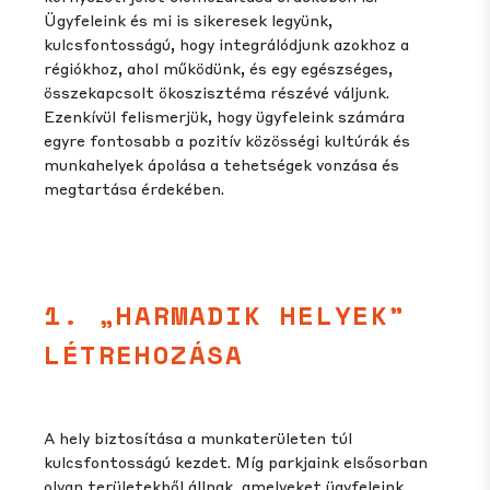
Ügyfeleink és mi is sikeresek legyünk,
kulcsfontosságú, hogy integrálódjunk azokhoz a
régiókhoz, ahol működünk, és egy egészséges,
összekapcsolt ökoszisztéma részévé váljunk.
Ezenkívül felismerjük, hogy ügyfeleink számára
egyre fontosabb a pozitív közösségi kultúrák és
munkahelyek ápolása a tehetségek vonzása és
megtartása érdekében.
1. „HARMADIK HELYEK”
LÉTREHOZÁSA
A hely biztosítása a munkaterületen túl
kulcsfontosságú kezdet. Míg parkjaink elsősorban
olyan területekből állnak, amelyeket ügyfeleink