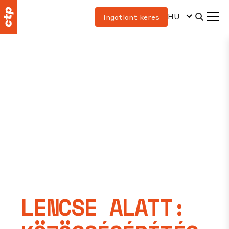
HU
Ingatlant keres
LENCSE ALATT: