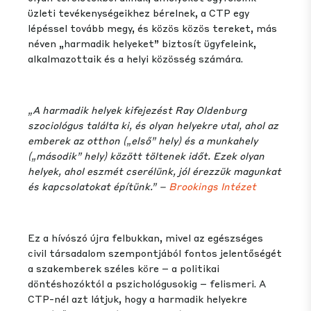
üzleti tevékenységeikhez bérelnek, a CTP egy
lépéssel tovább megy, és közös közös tereket, más
néven „harmadik helyeket” biztosít ügyfeleink,
alkalmazottaik és a helyi közösség számára.
„A harmadik helyek kifejezést Ray Oldenburg
szociológus találta ki, és olyan helyekre utal, ahol az
emberek az otthon („első” hely) és a munkahely
(„második” hely) között töltenek időt. Ezek olyan
helyek, ahol eszmét cserélünk, jól érezzük magunkat
és kapcsolatokat építünk.” –
Brookings Intézet
Ez a hívószó újra felbukkan, mivel az egészséges
civil társadalom szempontjából fontos jelentőségét
a szakemberek széles köre – a politikai
döntéshozóktól a pszichológusokig – felismeri. A
CTP-nél azt látjuk, hogy a harmadik helyekre