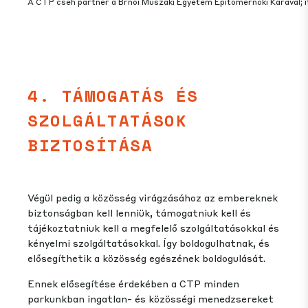
A CTP cseh partner a Brnói Műszaki Egyetem Építőmérnöki Karával; it
4. TÁMOGATÁS ÉS
SZOLGÁLTATÁSOK
BIZTOSÍTÁSA
Végül pedig a közösség virágzásához az embereknek
biztonságban kell lenniük, támogatniuk kell és
tájékoztatniuk kell a megfelelő szolgáltatásokkal és
kényelmi szolgáltatásokkal. Így boldogulhatnak, és
elősegíthetik a közösség egészének boldogulását.
Ennek elősegítése érdekében a CTP minden
parkunkban ingatlan- és közösségi menedzsereket