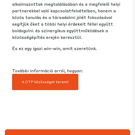
alkalmazottak megtalálásában és a megfelelő helyi
partnerekkel való kapcsolatfelvételben, hanem a
közös tanulás és a társadalmi jólét fokozásával
segítjük őket a többi helyi érdekelt féllel együtt
boldogulni. és szinergikus együttműködések a
közösségépítés erején keresztül.
És ez egy igazi win-win, amit szeretünk.
További információ arról, hogyan:
A CTP közösséget teremt