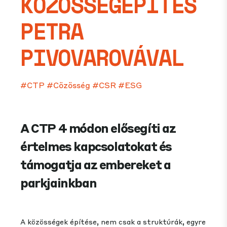
KÖZÖSSÉGÉPÍTÉS
PETRA
PIVOVAROVÁVAL
#CTP
#Cözösség
#CSR
#ESG
A CTP 4 módon elősegíti az
értelmes kapcsolatokat és
támogatja az embereket a
parkjainkban
A közösségek építése, nem csak a struktúrák, egyre