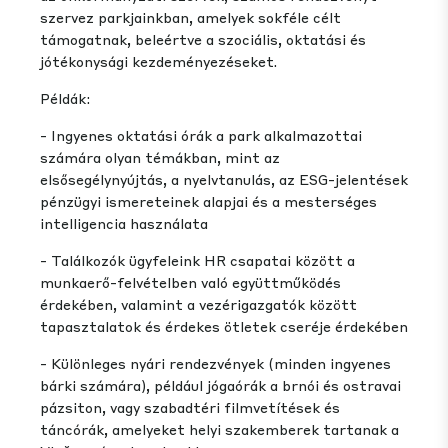
szervez parkjainkban, amelyek sokféle célt
támogatnak, beleértve a szociális, oktatási és
jótékonysági kezdeményezéseket.
Példák:
- Ingyenes oktatási órák a park alkalmazottai
számára olyan témákban, mint az
elsősegélynyújtás, a nyelvtanulás, az ESG-jelentések
pénzügyi ismereteinek alapjai és a mesterséges
intelligencia használata
- Találkozók ügyfeleink HR csapatai között a
munkaerő-felvételben való együttműködés
érdekében, valamint a vezérigazgatók között
tapasztalatok és érdekes ötletek cseréje érdekében
- Különleges nyári rendezvények (minden ingyenes
bárki számára), például jógaórák a brnói és ostravai
pázsiton, vagy szabadtéri filmvetítések és
táncórák, amelyeket helyi szakemberek tartanak a