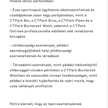
Vlněna városi parkunkban.
- Éves sportnapok ügyfeleink alkalmazottainak és
családjaiknak olyan nagy parkjainkban, mint a
CTPark Bor, a CTPark Brno, a CTPark Plzen és a
CTPark Bucharest West, valamint a CTPark
Ostrava professzionális edzőkkel való rendszeres
kocogása
- Jótékonysági események, például
adománygyűjtések helyi jótékonysági
szervezeteknek és véradások
- Társadalmi események, mint például hálózatépítő
villásreggeli minden pénteken a CTPark Bucharest
Westben és szezonális ünnepi tevékenységek, mint
például a húsvéti tojásfestés és nyári mozik, hogy
csak néhányat említsünk
Petra kiemeli, hogy az ilyen eseményeknek