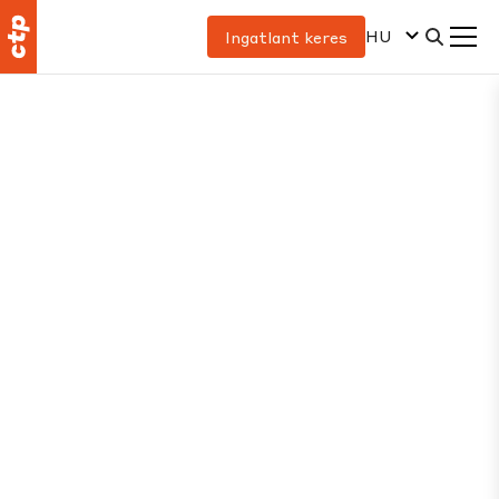
HU
Ingatlant keres