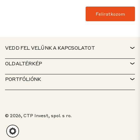
VEDD FEL VELÜNK A KAPCSOLATOT
KAPCSOLAT
OLDALTÉRKÉP
ÜGYFÉLSZOLGÁLAT
INGATLANKERESŐ
PORTFÓLIÓNK
CTP-IRÁNYELVEK
FENNTARTHATÓSÁG
VEGYES FUNKCIÓJÚ PORTFÓLIÓ
KARRIER
MIVEL FOGLALKOZUNK
MEGOLDÁSAINK
PANASZBEJELENTÉSI PORTÁL
© 2026, CTP Invest, spol. s ro.
RÓLUNK
TOP 20 PARK
ÜGYFÉLPORTÁL
BEFEKTETŐKNEK