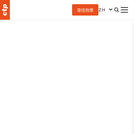
ZH
尋找物業