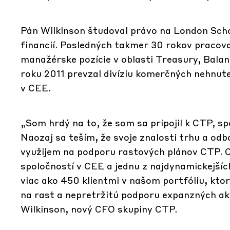
Pán Wilkinson študoval právo na London Scho
financií. Posledných takmer 30 rokov pracova
manažérske pozície v oblasti Treasury, Bal
roku 2011 prevzal divíziu komerčných nehnute
v CEE.
„Som hrdý na to, že som sa pripojil k CTP, sp
Naozaj sa teším, že svoje znalosti trhu a o
využijem na podporu rastových plánov CTP. C
spoločností v CEE a jednu z najdynamickejšíc
viac ako 450 klientmi v našom portfóliu, ktor
na rast a nepretržitú podporu expanzných akt
Wilkinson, nový CFO skupiny CTP.