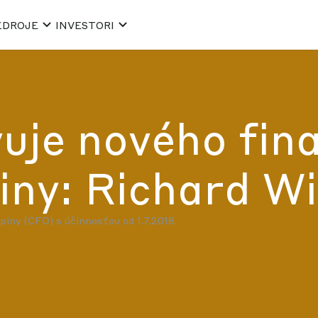
ZDROJE
INVESTORI
uje nového fin
piny: Richard W
piny (CFO) s účinnosťou od 1.7.2018.