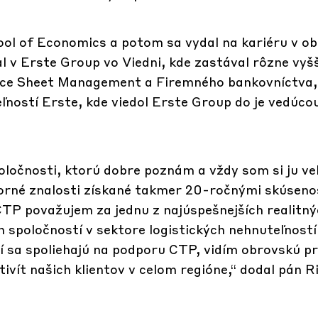
ol of Economics a potom sa vydal na kariéru v ob
l v Erste Group vo Viedni, kde zastával rôzne vyš
ance Sheet Management a Firemného bankovníctva,
ľností Erste, kde viedol Erste Group do je vedúco
oločnosti, ktorú dobre poznám a vždy som si ju veľ
dborné znalosti získané takmer 20-ročnými skúsen
TP považujem za jednu z najúspešnejších realitn
h spoločností v sektore logistických nehnuteľností
í sa spoliehajú na podporu CTP, vidím obrovskú pr
ivít našich klientov v celom regióne,“ dodal pán R