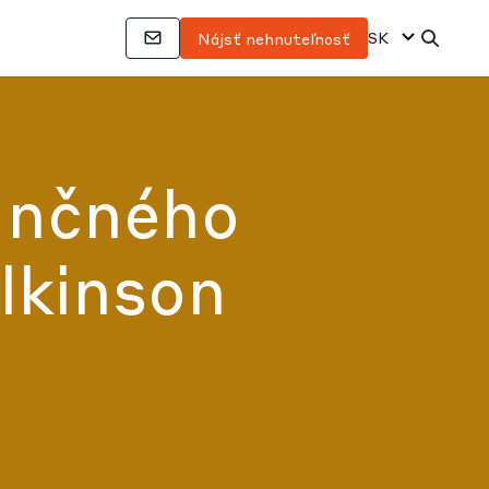
SK
Nájsť nehnuteľnosť
ančného
ilkinson