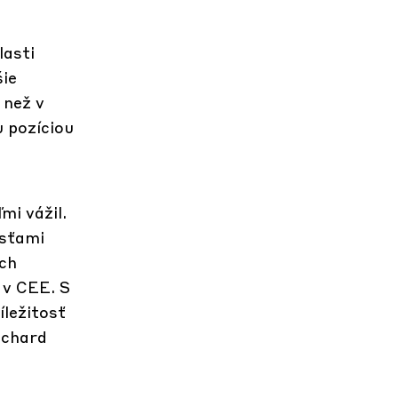
lasti
šie
 než v
u pozíciou
mi vážil.
osťami
ých
 v CEE. S
íležitosť
ichard