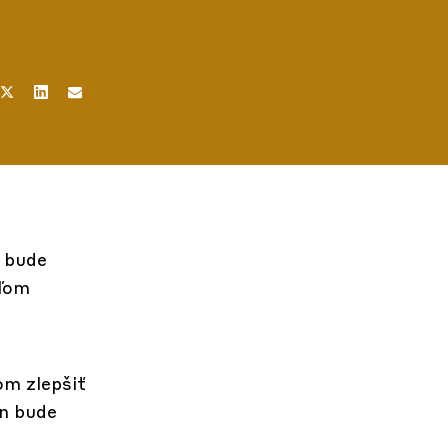
a bude
eľom
om zlepšiť
on bude