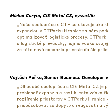
Michal Curylo, CIE Metal CZ, vysvetlil:
„Naša spolupráca s CTP sa ukazuje ako kľ
expanziou v CTParku Hranice sa nám podar
optimalizovať logistické procesy. CTPark
a logistické prevádzky, najmä vďaka svojej
že táto nová expanzia prinesie ďalšie príle
Vojtěch Peřka, Senior Business Developer v
„Dlhodobá spolupráca s CIE Metal CZ je p
prebiehať expanzia a rast klienta vďaka fl
rozšírenie priestorov v CTParku Hranice 
prispôsobovať sa dopytu a reagovať na vývo