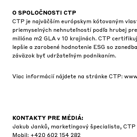
O SPOLOČNOSTI CTP
CTP je najväčším európskym kótovaným vlast
priemyselných nehnuteľností podľa hrubej pre
milióna m2 GLA v 10 krajinách. CTP certifik
lepšie a zarobené hodnotenie ESG so zanedbat
záväzok byť udržateľným podnikaním.
Viac informácií nájdete na stránke CTP:
www.
KONTAKTY PRE MÉDIÁ:
Jakub Janků, marketingový špecialista, CTP 
Mobil: +420 602 154 282