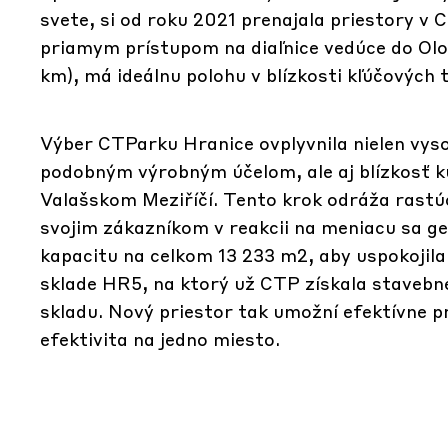
svete, si od roku 2021 prenajala priestory v
priamym prístupom na diaľnice vedúce do Olo
km), má ideálnu polohu v blízkosti kľúčových
Výber CTParku Hranice ovplyvnila nielen vyso
podobným výrobným účelom, ale aj blízkosť 
Valašskom Meziříčí. Tento krok odráža rastúc
svojim zákazníkom v reakcii na meniacu sa geo
kapacitu na celkom 13 233 m2, aby uspokojila
sklade HR5, na ktorý už CTP získala stavebné
skladu. Nový priestor tak umožní efektívne p
efektivita na jedno miesto.