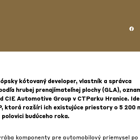
rópsky kótovaný developer, vlastník a správca
podľa hrubej prenajímateľnej plochy (GLA)
, oznam
od CIE Automotive Group v CTParku Hranice. Ide
ktorá rozšíri ich existujúce priestory o 5 200 
 polovici budúceho roka.
vyrába komponenty pre automobilový priemysel po