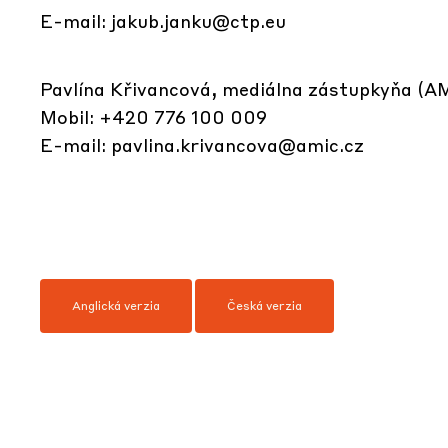
E-mail:
jakub.janku@ctp.eu
Pavlína Křivancová, mediálna zástupkyňa (
Mobil: +420 776 100 009
E-mail:
pavlina.krivancova@amic.cz
Anglická verzia
Česká verzia