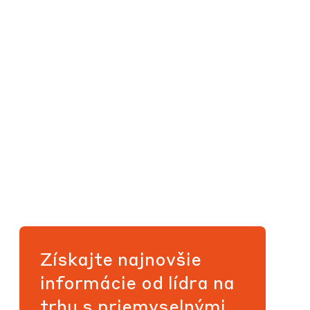
Získajte najnovšie
informácie od lídra na
trhu s priemyselnými