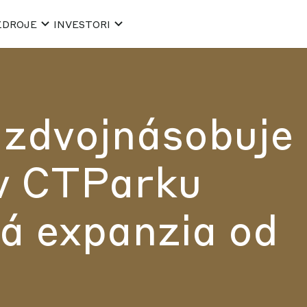
ZDROJE
INVESTORI
 zdvojnásobuje
 v CTParku
á expanzia od