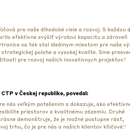
účová pre naše dlhodobé ciele a rozvoj. S každou 
ilo efektívne zvýšiť výrobnú kapacitu a zároveň
 Hranice sa tak stal ideálnym miestom pre naše v
 strategickej polohe a vysokej kvalite. Sme presve
žitosti pre rozvoj našich inovatívnych projektov.“
 CTP v Českej republike, povedal:
re nás veľkým potešením a dokazuje, ako efektív
exibilite priestorov a kvalitnému zázemiu. Druhé
krásne demonštruje, že je možné postupne rásť,
j trhu, čo je pre nás a našich klientov kľúčové.“