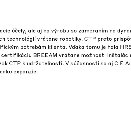
vacie účely, ale aj na výrobu so zameraním na dyn
ých technológií vrátane robotiky. CTP preto prispô
cifickým potrebám klienta. Vďaka tomu je hala HR
 certifikáciu BREEAM vrátane možnosti inštaláci
zok CTP k udržateľnosti. V súčasnosti sa aj CIE 
edku expanzie.