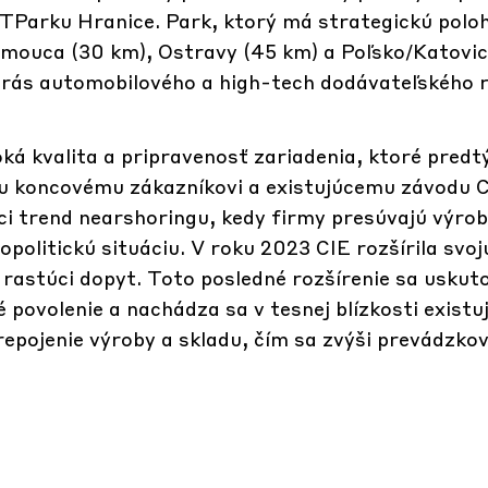
 CTParku Hranice. Park, ktorý má strategickú polo
mouca (30 km), Ostravy (45 km) a Poľsko/Katovic
 trás automobilového a high-tech dodávateľského 
ká kvalita a pripravenosť zariadenia, ktoré predt
ku koncovému zákazníkovi a existujúcemu závodu C
i trend nearshoringu, kedy firmy presúvajú výrobu
politickú situáciu. V roku 2023 CIE rozšírila svo
 rastúci dopyt. Toto posledné rozšírenie sa uskuto
 povolenie a nachádza sa v tesnej blízkosti existu
repojenie výroby a skladu, čím sa zvýši prevádzko