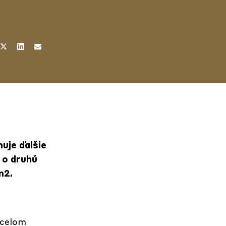
uje ďalšie
 o druhú
m2.
 celom