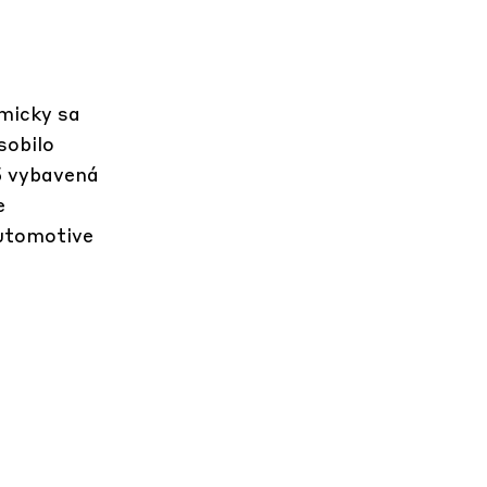
amicky sa
sobilo
5 vybavená
e
Automotive