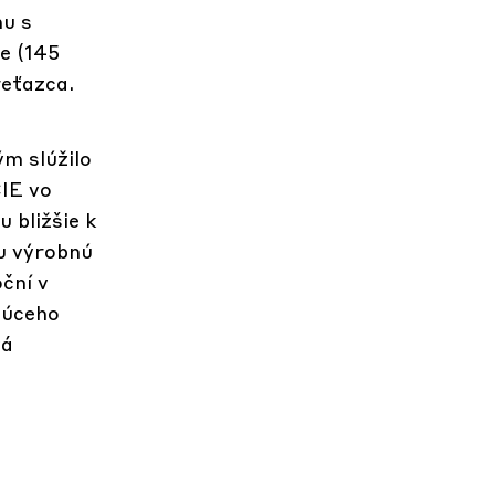
hu s
e (145
reťazca.
ým slúžilo
IE vo
 bližšie k
ju výrobnú
ční v
júceho
vá