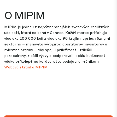
O MIPIM
MIPIM je jednou z najvýznamnejších svetových realitných
udalostí, ktorá sa koná v Cannes. Každý marec priťahuje
viac ako 200 000 ľudí z viac ako 90 krajín naprieč rôznymi
sektormi – menovite vývojárov, operátorov, investorov a
miestne orgány – aby spojili príležitosti, zdieľali
perspektívy, riešili výzvy a podporovali lepšiu budúcnosť
vďaka veľkolepému kurátorstvu podujatí a rečníkom.
Webová stránka MIPIM