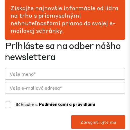
Získajte najnovšie informácie od lídra
na trhu s priemyselnými
nehnuteľnosťami priamo do svojej e-
mailovej schránky.
Prihláste sa na odber nášho
newslettera
Súhlasím s
Podmienkami a pravidlami