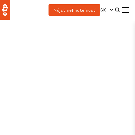
SK
Nájsť nehnuteľnosť