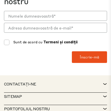
nostru
Sunt de acord cu
Termeni și condiții
CONTACTAȚI-NE
CONTACTAȚI
SITEMAP
BIROUL DE SERVICII
CĂUTĂTOR DE PROPRIETĂȚI
PORTOFOLIUL NOSTRU