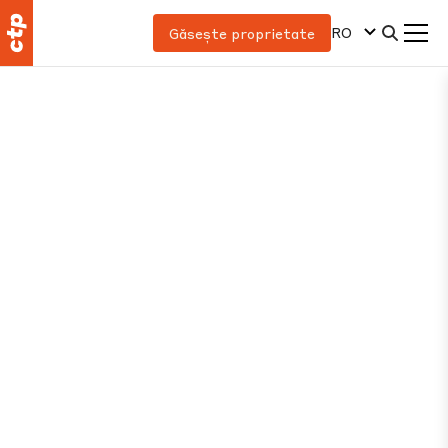
RO
Găsește proprietate