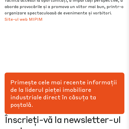
facilita accesul la oportunități, a împărtăși perspective, a
aborda provocările și a promova un viitor mai bun, printr-o
organizare spectaculoasă de evenimente și vorbitori.
Site-ul web MIPIM
Primește cele mai recente informații
de la liderul pieței imobiliare
industriale direct în căsuța ta
poștală.
Înscrieți-vă la newsletter-ul