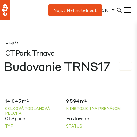
SK
Nájsť Nehnuteľnosť
← Späť
CTPark Trnava
Budovanie TRNS17
14 045 m²
9 594 m²
CELKOVÁ PODLAHOVÁ
K DISPOZÍCII NA PRENÁJOM
PLOCHA
CTSpace
Postavené
TYP
STATUS