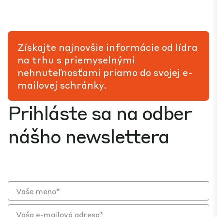
Získajte najnovšie informácie od lídra
na trhu s priemyselnými
nehnuteľnosťami priamo do svojej e-
mailovej schránky.
Prihláste sa na odber
nášho newslettera