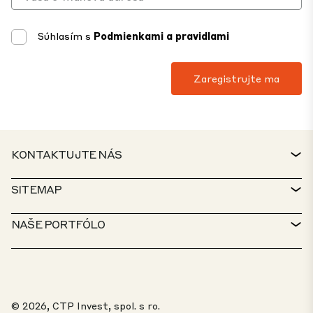
Súhlasím s
Podmienkami a pravidlami
KONTAKTUJTE NÁS
KONTAKT
SITEMAP
SERVICE DESK
VYHĽADÁVAČ NEHNUTEĽNOSTÍ
NAŠE PORTFÓLO
ZÁSADY CTP
UDRŽATEĽNOSŤ
MIXED-USE PORTFÓLIO
KARIÉRA
ČO ROBÍME
NAŠE RIEŠENIA
Ján Rakovský
Kontaktujte
PORTÁL PRE OZNAMOVATEĽOV
© 2026, CTP Invest, spol. s ro.
"Pomôžem vám nájsť váš
O NÁS
Nás