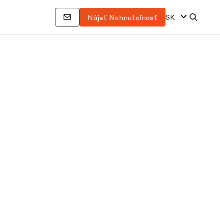
SK
Nájsť Nehnuteľnosť