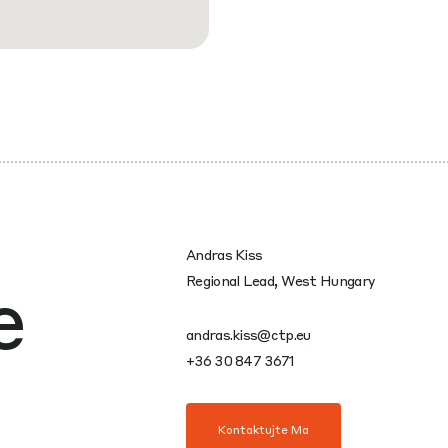
Andras Kiss
e
Regional Lead, West Hungary
andras.kiss@ctp.eu
+36 30 847 3671
Kontaktujte Ma