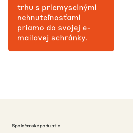
trhu s priemyselnými
nehnuteľnosťami
priamo do svojej e-
mailovej schránky.
Spoločenské podujatia