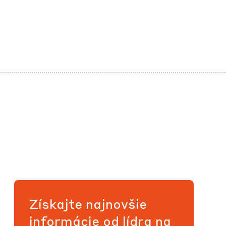
Získajte najnovšie
informácie od lídra na