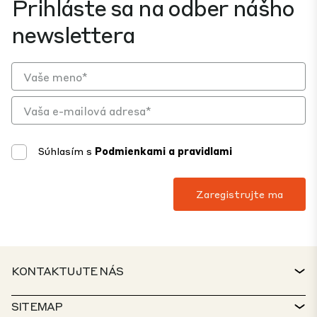
Prihláste sa na odber nášho
newslettera
Súhlasím s
Podmienkami a pravidlami
KONTAKTUJTE NÁS
KONTAKT
SITEMAP