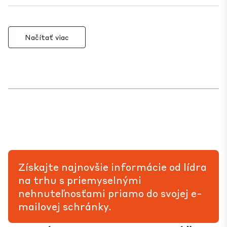
Načítať viac
Získajte najnovšie informácie od lídra
na trhu s priemyselnými
nehnuteľnosťami priamo do svojej e-
mailovej schránky.