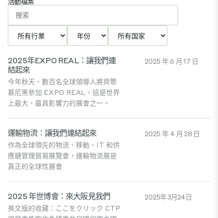
活動檔案
2025年EXPO REAL：讓我們連
2025 年 6 月 17 日
結起來
今年秋天，數百名全球領導人將齊聚
慕尼黑參加 EXPO REAL，這是世界
上最大、最具影響力的展會之一。
運輸物流：讓我們連結起來
2025 年 4 月 28 日
作為全球領先的物流、移動、IT 和供
應鏈管理貿易展覽會，運輸物流展是
真正的全球性展會
2025 年世博會：來大阪見我們
2025年3月24日
英文版的收藏：ここをクリック CTP