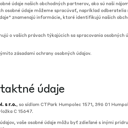
obné údaje našich obchodných partnerov, ako sú naši nájomc
ých osobné údaje môžeme spracúvať, napríklad odberatelia 
aje" znamenajú informácie, ktoré identifikujú našich obch
mujú o vašich právach týkajúcich sa spracovania osobných
týmito zásadami ochrany osobných údajov.
ntaktné údaje
. s r.o.
, so sídlom CTPark Humpolec 1571, 396 01 Humpole
ložka C 15647.
údajov, vaše osobné údaje môžu byť zdieľané s inými prid