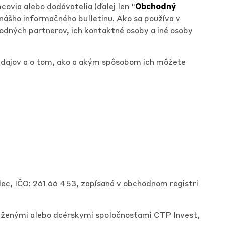
ovia alebo dodávatelia (ďalej len "
Obchodný
nášho informačného bulletinu. Ako sa používa v
odných partnerov, ich kontaktné osoby a iné osoby
 údajov a o tom, ako a akým spôsobom ich môžete
c, IČO: 261 66 453, zapísaná v obchodnom registri
ruženými alebo dcérskymi spoločnosťami CTP Invest,