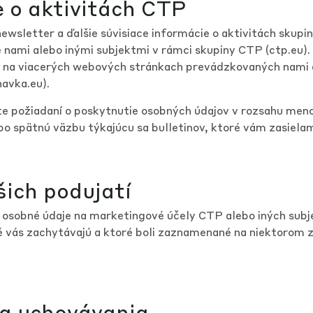
e o aktivitách CTP
sletter a ďalšie súvisiace informácie o aktivitách skupin
 nami alebo inými subjektmi v rámci skupiny CTP (
ctp.eu
)
ný na viacerých webových stránkach prevádzkovaných nami
avka.eu
).
ete požiadaní o poskytnutie osobných údajov v rozsahu meno,
bo spätnú väzbu týkajúcu sa bulletinov, ktoré vám zasiela
šich podujatí
 osobné údaje na marketingové účely CTP alebo iných subje
oré vás zachytávajú a ktoré boli zaznamenané na niektorom
ba uchovávania