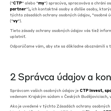
("
CTP
" alebo "
my
") spracúva, spracováva a chráni os
partner
")
,
ich kontaktné osoby a ďalšie osoby, ktor
týchto zásadách ochrany osobných údajov, "osobné úd
("
vy
").
Tieto zásady ochrany osobných údajov vás tiež infor
uplatniť.
Odporúčame vám, aby ste sa dôkladne oboznámili s 
2 Správca údajov a ko
Správcom vašich osobných údajov je
CTP Invest, spol
vedenom Krajským súdom v Českých Budějoviciach, v
Ako je uvedené v týchto Zásadách ochrany osobných 