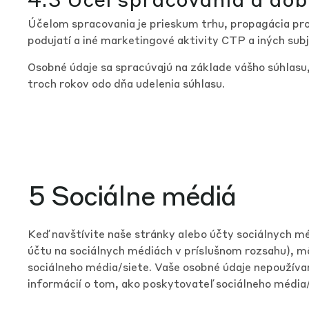
Účelom spracovania je prieskum trhu, propagácia pro
podujatí a iné marketingové aktivity CTP a iných sub
Osobné údaje sa spracúvajú na základe vášho súhlas
troch rokov odo dňa udelenia súhlasu.
5 Sociálne médiá
Keď navštívite naše stránky alebo účty sociálnych méd
účtu na sociálnych médiách v príslušnom rozsahu), 
sociálneho média/siete. Vaše osobné údaje nepoužív
informácií o tom, ako poskytovateľ sociálneho média/