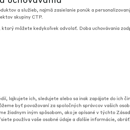
duktov a služieb, najmä zasielanie ponúk a personalizovan
jektov skupiny CTP.
u, ktorý môžete kedykoľvek odvolať. Doba uchovávania zod
ií, lajkujete ich, sledujete alebo sa inak zapájate do ich č
môžeme byť považovaní za spoločných správcov vašich oso
ame žiadnym iným spôsobom, ako je opísané v týchto Zásad
siete používa vaše osobné údaje a ďalšie informácie, obráť