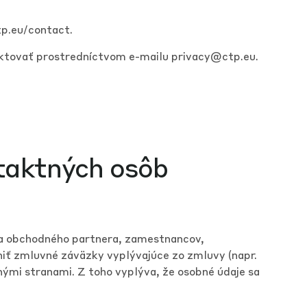
tp.eu/contact
.
aktovať prostredníctvom e-mailu
privacy@ctp.eu
.
taktných osôb
va obchodného partnera, zamestnancov,
lniť zmluvné záväzky vyplývajúce zo zmluvy (napr.
nými stranami. Z toho vyplýva, že osobné údaje sa