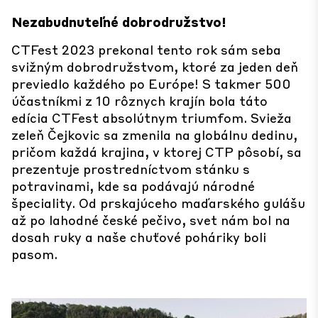
Nezabudnuteľné dobrodružstvo!
CTFest 2023 prekonal tento rok sám seba
svižným dobrodružstvom, ktoré za jeden deň
previedlo každého po Európe! S takmer 500
účastníkmi z 10 rôznych krajín bola táto
edícia CTFest absolútnym triumfom. Svieža
zeleň Čejkovic sa zmenila na globálnu dedinu,
pričom každá krajina, v ktorej CTP pôsobí, sa
prezentuje prostredníctvom stánku s
potravinami, kde sa podávajú národné
špeciality. Od prskajúceho maďarského gulášu
až po lahodné české pečivo, svet nám bol na
dosah ruky a naše chuťové poháriky boli
pasom.