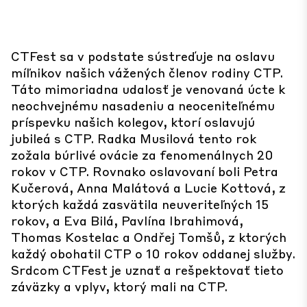
CTFest sa v podstate sústreďuje na oslavu
míľnikov našich vážených členov rodiny CTP.
Táto mimoriadna udalosť je venovaná úcte k
neochvejnému nasadeniu a neoceniteľnému
príspevku našich kolegov, ktorí oslavujú
jubileá s CTP. Radka Musilová tento rok
zožala búrlivé ovácie za fenomenálnych 20
rokov v CTP. Rovnako oslavovaní boli Petra
Kučerová, Anna Malátová a Lucie Kottová, z
ktorých každá zasvätila neuveriteľných 15
rokov, a Eva Bilá, Pavlína Ibrahimová,
Thomas Kostelac a Ondřej Tomšů, z ktorých
každý obohatil CTP o 10 rokov oddanej služby.
Srdcom CTFest je uznať a rešpektovať tieto
záväzky a vplyv, ktorý mali na CTP.