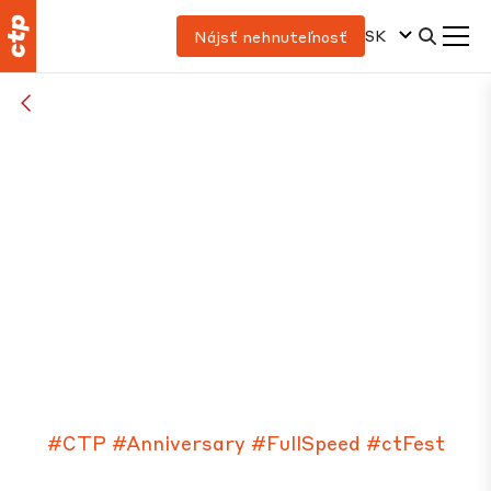
SK
Nájsť nehnuteľnosť
VŠETKY ČLÁNKY
CTFest 2023: Okolo
Európy za jeden deň!
#CTP
#Anniversary
#FullSpeed
#ctFest