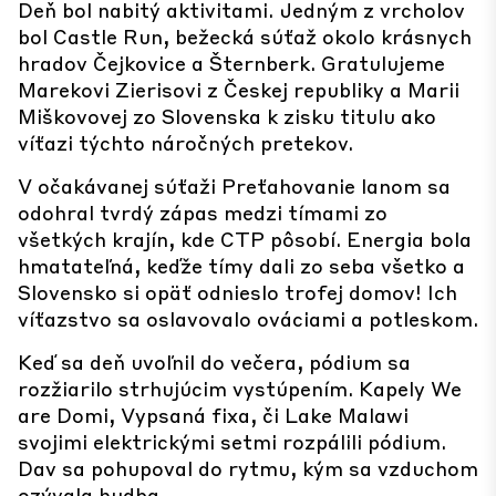
Deň bol nabitý aktivitami. Jedným z vrcholov
bol Castle Run, bežecká súťaž okolo krásnych
hradov Čejkovice a Šternberk. Gratulujeme
Marekovi Zierisovi z Českej republiky a Marii
Miškovovej zo Slovenska k zisku titulu ako
víťazi týchto náročných pretekov.
V očakávanej súťaži Preťahovanie lanom sa
odohral tvrdý zápas medzi tímami zo
všetkých krajín, kde CTP pôsobí. Energia bola
hmatateľná, keďže tímy dali zo seba všetko a
Slovensko si opäť odnieslo trofej domov! Ich
víťazstvo sa oslavovalo ováciami a potleskom.
Keď sa deň uvoľnil do večera, pódium sa
rozžiarilo strhujúcim vystúpením. Kapely We
are Domi, Vypsaná fixa, či Lake Malawi
svojimi elektrickými setmi rozpálili pódium.
Dav sa pohupoval do rytmu, kým sa vzduchom
ozývala hudba.