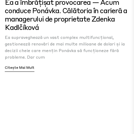
Ea a îmbrățișat provocarea — Acum
conduce Ponávka. Călătoria în carieră a
managerului de proprietate Zdenka
Kadlčíková
Ea supraveghează un vast complex multifuncțional,
gestionează renovări de mai multe milioane de dolari și ia
decizii cheie care mențin Ponávka să funcționeze fără
probleme. Dar cum
Citește Mai Mult