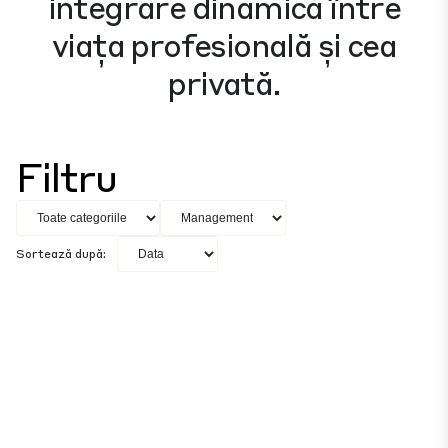
integrare dinamică între
viața profesională și cea
privată.
Filtru
Sortează după: