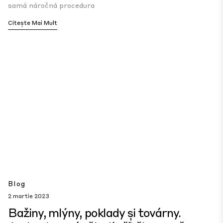
samá náročná procedura
Citește Mai Mult
Blog
2 martie 2023
Bažiny, mlýny, poklady și továrny.