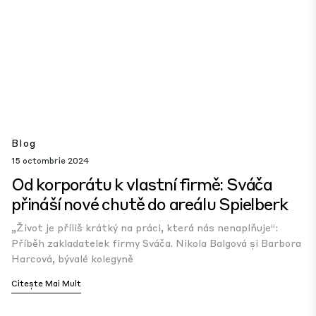
Blog
15 octombrie 2024
Od korporátu k vlastní firmě: Sváča
přináší nové chutě do areálu Spielberk
„Život je příliš krátký na práci, která nás nenaplňuje“:
Příběh zakladatelek firmy Sváča. Nikola Balgová și Barbora
Harcová, bývalé kolegyně
Citește Mai Mult