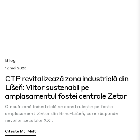
Blog
12 mai 2025
CTP revitalizează zona industrială din
Líšeň: Viitor sustenabil pe
amplasamentul fostei centrale Zetor
O nouă zonă industrială se construiește pe fosta
amplasament Zetor din Brno-Líšeň, care răspunde
nevoilor secolului XXI.
Citește Mai Mult