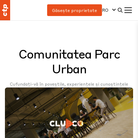
RO
Găsește proprietate
Comunitatea Parc
Urban
Cufundați-vă în poveștile, experiențele și cunoștințele
care definesc parcurile noastre dinamice și
interconectate cu utilizare mixtă, unind oamenii,
întreprinderile și mediul înconjurător în armonie.
Play