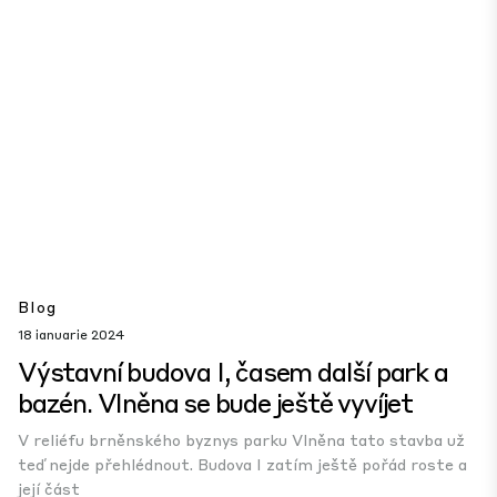
Blog
18 ianuarie 2024
Výstavní budova I, časem další park a
bazén. Vlněna se bude ještě vyvíjet
V reliéfu brněnského byznys parku Vlněna tato stavba už
teď nejde přehlédnout. Budova I zatím ještě pořád roste a
její část