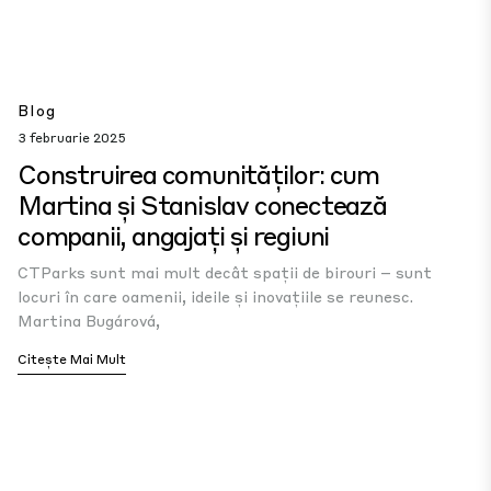
Blog
3 februarie 2025
Construirea comunităților: cum
Martina și Stanislav conectează
companii, angajați și regiuni
CTParks sunt mai mult decât spații de birouri – sunt
locuri în care oamenii, ideile și inovațiile se reunesc.
Martina Bugárová,
Citește Mai Mult