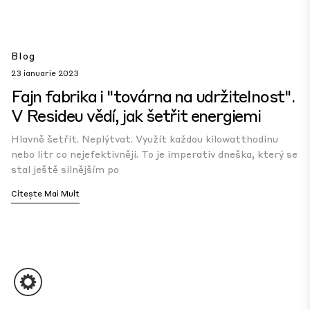
Blog
23 ianuarie 2023
Fajn fabrika i "továrna na udržitelnost".
V Resideu vědí, jak šetřit energiemi
Hlavně šetřit. Neplýtvat. Využít každou kilowatthodinu
nebo litr co nejefektivněji. To je imperativ dneška, který se
stal ještě silnějším po
Citește Mai Mult