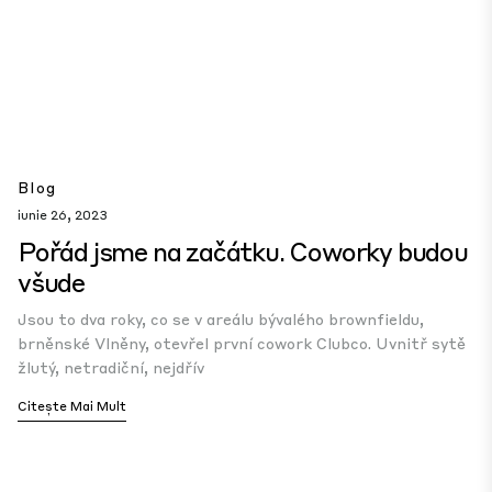
Blog
iunie 26, 2023
Pořád jsme na začátku. Coworky budou
všude
Jsou to dva roky, co se v areálu bývalého brownfieldu,
brněnské Vlněny, otevřel první cowork Clubco. Uvnitř sytě
žlutý, netradiční, nejdřív
Citește Mai Mult