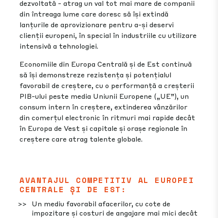
dezvoltată - atrag un val tot mai mare de companii
din întreaga lume care doresc să își extindă
lanțurile de aprovizionare pentru a-și deservi
clienții europeni, în special în industriile cu utilizare
intensivă a tehnologiei.
Economiile din Europa Centrală și de Est continuă
să își demonstreze rezistența și potențialul
favorabil de creștere, cu o performanță a creșterii
PIB-ului peste media Uniunii Europene („UE”), un
consum intern în creștere, extinderea vânzărilor
din comerțul electronic în ritmuri mai rapide decât
în Europa de Vest și capitale și orașe regionale în
creștere care atrag talente globale.
AVANTAJUL COMPETITIV AL EUROPEI
CENTRALE ȘI DE EST:
Un mediu favorabil afacerilor, cu cote de
impozitare și costuri de angajare mai mici decât