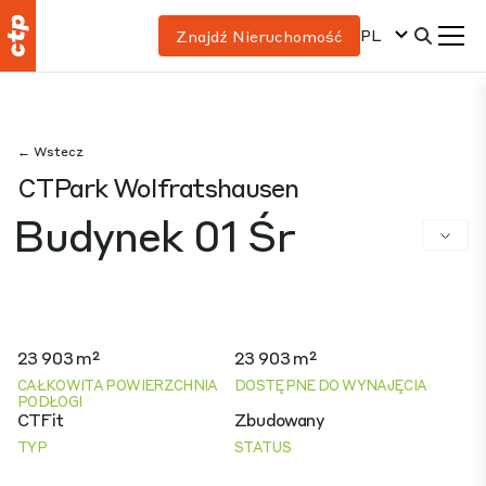
PL
Znajdź Nieruchomość
← Wstecz
CTPark Wolfratshausen
Budynek 01 Śr
23 903 m²
23 903 m²
CAŁKOWITA POWIERZCHNIA
DOSTĘPNE DO WYNAJĘCIA
PODŁOGI
CTFit
Zbudowany
TYP
STATUS