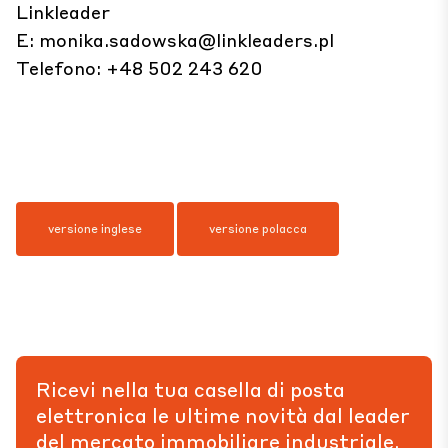
Linkleader
E:
monika.sadowska@linkleaders.pl
Telefono: +48 502 243 620
versione inglese
versione polacca
Ricevi nella tua casella di posta
elettronica le ultime novità dal leader
del mercato immobiliare industriale.