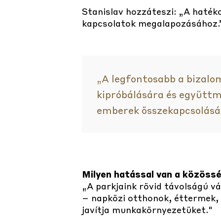
Stanislav hozzáteszi: „A haté
kapcsolatok megalapozásához.
„A legfontosabb a bizalo
kipróbálására és együtt
emberek összekapcsolásár
Milyen hatással van a közössé
„A parkjaink rövid távolságú v
– napközi otthonok, éttermek, 
javítja munkakörnyezetüket."