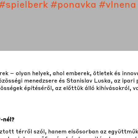
#spielberk
#ponavka
#vlnena
ek – olyan helyek, ahol emberek, ötletek és innov
közösségi menedzsere és Stanislav Luska, az ipar
sségek építéséről, az előttük álló kihívásokról, v
-nél?
tott térről szól, hanem elsősorban az együttműk