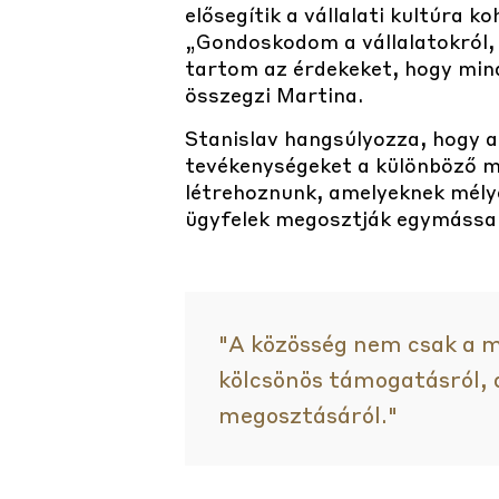
elősegítik a vállalati kultúra ko
„Gondoskodom a vállalatokról, 
tartom az érdekeket, hogy min
összegzi Martina.
Stanislav hangsúlyozza, hogy a
tevékenységeket a különböző m
létrehoznunk, amelyeknek mélyeb
ügyfelek megosztják egymással 
"A közösség nem csak a m
kölcsönös támogatásról, a
megosztásáról."