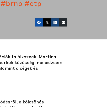
#brno
#ctp
ációk találkoznak. Martina
i parkok közösségi menedzsere
alamint a cégek és
ödésről, a kölcsönös