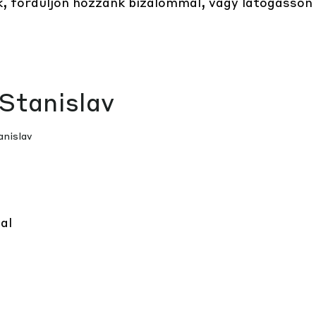
, forduljon hozzánk bizalommal, vagy látogasson 
anislav
al