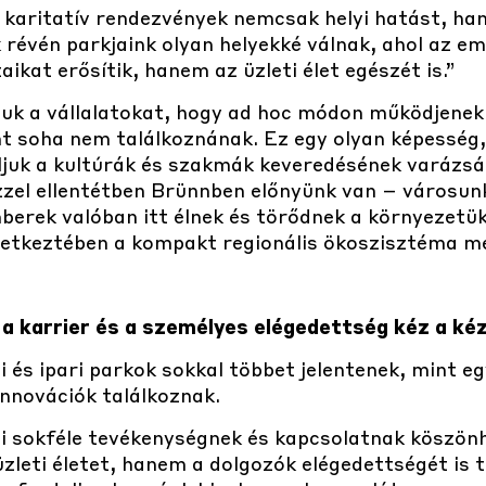
 karitatív rendezvények nemcsak helyi hatást, h
révén parkjaink olyan helyekké válnak, ahol az em
ikat erősítik, hanem az üzleti élet egészét is.”
juk a vállalatokat, hogy ad hoc módon működjenek
t soha nem találkoznának. Ez egy olyan képesség
ljuk a kultúrák és szakmák keveredésének varázsá
 ezzel ellentétben Brünnben előnyünk van – város
mberek valóban itt élnek és törődnek a környezetük
vetkeztében a kompakt regionális ökoszisztéma mé
 a karrier és a személyes elégedettség kéz a kéz
i és ipari parkok sokkal többet jelentenek, mint 
innovációk találkoznak.
tti sokféle tevékenységnek és kapcsolatnak köszö
leti életet, hanem a dolgozók elégedettségét is 