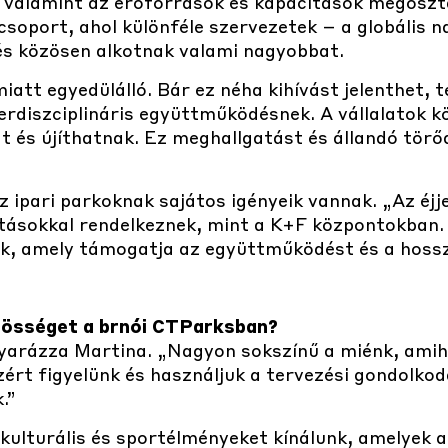
l, valamint az erőforrások és kapacitások megosz
oport, ahol különféle szervezetek – a globális na
 és közösen alkotnak valami nagyobbat.
att egyedülálló. Bár ez néha kihívást jelenthet, 
rdiszciplináris együttműködésnek. A vállalatok k
 és újíthatnak. Ez meghallgatást és állandó törőd
 ipari parkoknak sajátos igényeik vannak. „Az éjj
tásokkal rendelkeznek, mint a K+F központokban. 
nk, amely támogatja az együttműködést és a hossz
özösséget a brnói CTParksban?
rázza Martina. „Nagyon sokszínű a miénk, amihe
 Ezért figyelünk és használjuk a tervezési gondol
.”
kulturális és sportélményeket kínálunk, amelyek 