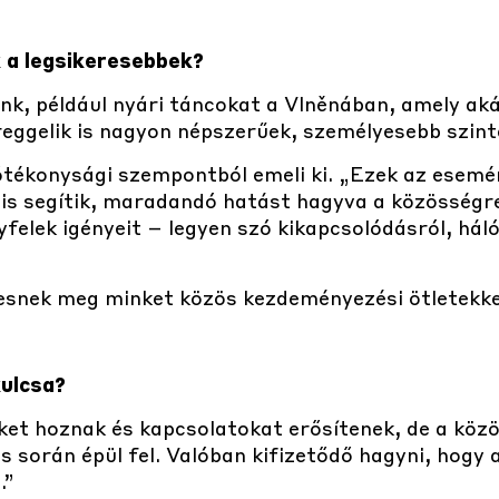
 a legsikeresebbek?
k, például nyári táncokat a Vlněnában, amely ak
eggelik is nagyon népszerűek, személyesebb szint
jótékonysági szempontból emeli ki. „Ezek az ese
 is segítik, maradandó hatást hagyva a közösségre
elek igényeit – legyen szó kikapcsolódásról, háló
snek meg minket közös kezdeményezési ötletekke
kulcsa?
et hoznak és kapcsolatokat erősítenek, de a közö
során épül fel. Valóban kifizetődő hagyni, hogy a
.”