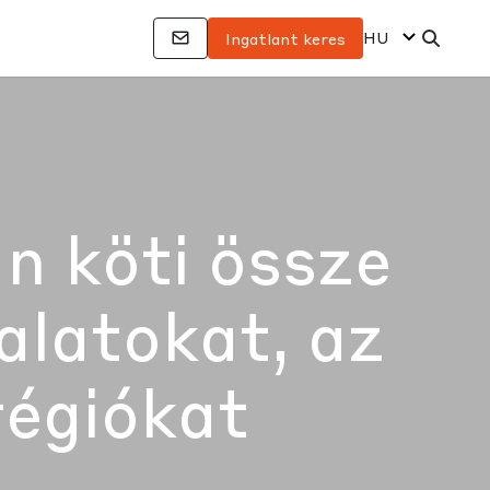
HU
Ingatlant keres
n köti össze
alatokat, az
régiókat