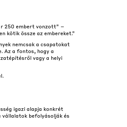
ár 250 embert vonzott” –
en kötik össze az embereket.”
mények nemcsak a csapatokat
. Az a fontos, hogy a
zatépítésről vagy a helyi
l.
sség igazi alapja konkrét
 vállalatok befolyásolják és