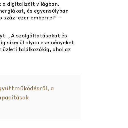
 a digitalizált világban.
inergiákat, és egyensúlyban
b száz-ezer emberrel” –
yt. „A szolgáltatásokat és
ig sikerül olyan eseményeket
üzleti találkozókig, ahol az
együttműködésről, a
kapacitások