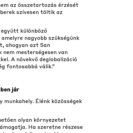
anem az összetartozás érzését
berek szívesen töltik az
 együtt különböző
, amelyre nagyobb szükségünk
t, ahogyan azt San
unk nem mesterségesen van
kel. A növekvő deglobalizáció
g fontosabbá válik.”
ben jár
egy munkahely. Élénk közösségek
nhetően olyan környezetet
támogatja. Ha szeretne részese