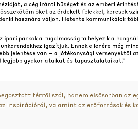
hézióját, a cég iránti hűséget és az emberi érintést
összekötöm őket az érdekelt felekkel, keresek sz
denki hasznára váljon. Hetente kommunikálok töb
z ipari parkok a rugalmasságra helyezik a hangsúl
unkarendekhez igazítjuk. Ennek ellenére még mind
b jelentése van – a jótékonysági versenyektől az 
legjobb gyakorlataikat és tapasztalataikat.”
egosztott térről szól, hanem elsősorban az 
z inspirációról, valamint az erőforrások és 