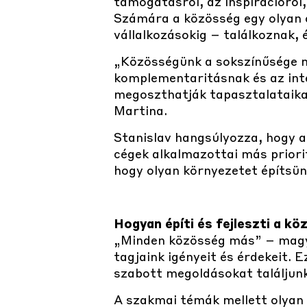
támogatásról, az inspirációró
Számára a közösség egy olyan cs
vállalkozásokig – találkoznak,
„Közösségünk a sokszínűsége mi
komplementaritásnak és az inte
megoszthatják tapasztalataikat
Martina.
Stanislav hangsúlyozza, hogy az
cégek alkalmazottai más priori
hogy olyan környezetet építsü
Hogyan építi és fejleszti a k
„Minden közösség más” – magya
tagjaink igényeit és érdekeit.
szabott megoldásokat találjunk
A szakmai témák mellett olyan 