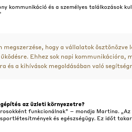
kony kommunikáció és a személyes találkozások ku
”
m megszerzése, hogy a vállalatok ösztönözve l
működésre. Ehhez sok napi kommunikációra, m
a és a kihívások megoldásában való segítségr
gépítés az üzleti környezetre?
árosokként funkcionálnak” – mondja Martina. „Az
sportlétesítmények és egészségügy. Ez időt taka