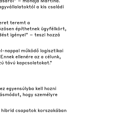
tásáról” – mondja Martina.
gyvállalatoktól a kis családi
teret teremt a
özösen építhetnek ügyfélkört,
ést igényel” – teszi hozzá
el-nappal működő logisztikai
Ennek ellenére az a célunk,
ú távú kapcsolatokat.”
z egyensúlyba kell hozni
kodásmódot, hogy személyre
a hibrid csapatok korszakában