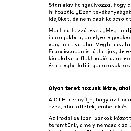
Stanislav hangsúlyozza, hogy a
is hozzák. „Ezen tevékenységek 
idejüket, és nem csak kapcsolata
Martina hozzáteszi: „Megtanít
iparágakban, amelyek egyébkén
van, mint valaha. Megtapaszta
Franciscóban is láthatják, de
kialakítva a fluktuációra; az e
és az éghajlati ingadozások kö
Olyan teret hozunk létre, ahol
A CTP bizonyítja, hogy az iroda
ezek, ahol ötletek, emberek és 
Az irodai és ipari parkok közö
teremtünk, amely nemcsak az üz