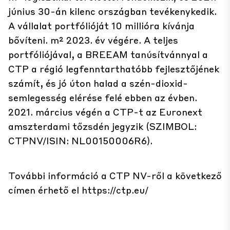
június 30-án kilenc országban tevékenykedik.
A vállalat portfólióját 10 millióra kívánja
bővíteni. m² 2023. év végére. A teljes
portfóliójával, a BREEAM tanúsítvánnyal a
CTP a régió legfenntarthatóbb fejlesztőjének
számít, és jó úton halad a szén-dioxid-
semlegesség elérése felé ebben az évben.
2021. március végén a CTP-t az Euronext
amszterdami tőzsdén jegyzik (SZIMBOL:
CTPNV/ISIN: NL00150006R6).
További információ a CTP NV-ről a következő
címen érhető el
https://ctp.eu/