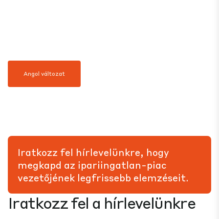
Angol változat
Iratkozz fel hírlevelünkre, hogy
megkapd az ipariingatlan-piac
vezetőjének legfrissebb elemzéseit.
Iratkozz fel a hírlevelünkre