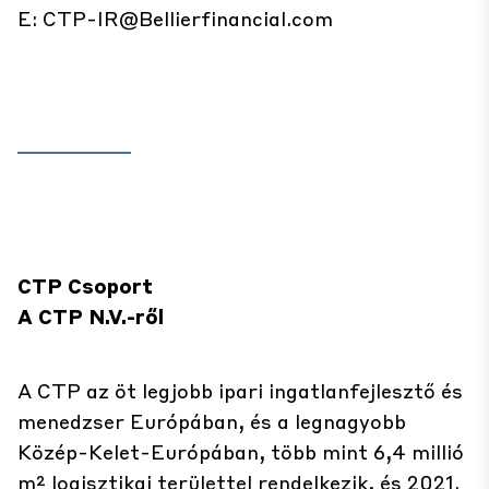
E:
CTP-IR@Bellierfinancial.com
CTP Csoport
A CTP N.V.-ről
A CTP az öt legjobb ipari ingatlanfejlesztő és
menedzser Európában, és a legnagyobb
Közép-Kelet-Európában, több mint 6,4 millió
m² logisztikai területtel rendelkezik, és 2021.