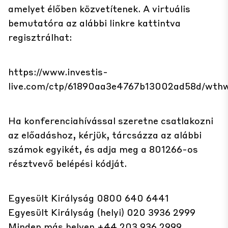
amelyet élőben közvetítenek. A virtuális
bemutatóra az alábbi linkre kattintva
regisztrálhat:
https://www.investis-
live.com/ctp/61890aa3e4767b13002ad58d/wth
Ha konferenciahívással szeretne csatlakozni
az előadáshoz, kérjük, tárcsázza az alábbi
számok egyikét, és adja meg a 801266-os
résztvevő belépési kódját.
Egyesült Királyság 0800 640 6441
Egyesült Királyság (helyi) 020 3936 2999
Minden más helyen +44 203 936 2999