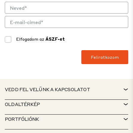
Elfogadom az
ÁSZF-et
VEDD FEL VELÜNK A KAPCSOLATOT
KAPCSOLAT
OLDALTÉRKÉP
ÜGYFÉLSZOLGÁLAT
INGATLANKERESŐ
PORTFÓLIÓNK
CTP-IRÁNYELVEK
FENNTARTHATÓSÁG
VEGYES FUNKCIÓJÚ PORTFÓLIÓ