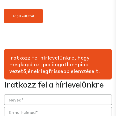
Angol változat
Iratkozz fel hírlevelünkre, hogy
megkapd az ipariingatlan-piac
vezetőjének legfrissebb elemzéseit.
Iratkozz fel a hírlevelünkre