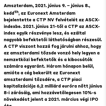
Amszterdam, 2021. június 9. – június 8.,
th
kedd
, az Euronext Amsterdam
bejelentette a CTP NV felvételét az ASCX-
indexbe. 2021. június 21-től a CTP az ASCX-
index egyik részvénye lesz, és ezáltal
nagyobb befektetői láthatóságban részesül.
A CTP viszont hozzá fog járulni ahhoz, hogy
az amszterdami tőzsde vonzó hely legyen a
nemzetközi befektetők és a kibocsátók
számára egyaránt. Három hónapon belül,
amióta a cég bekerült az Euronext
amszterdami tőzsdére, a CTP piaci
kapitalizációja 6,2 milliárd euróra nőtt június
8-i zárásáig, ami hozzávetőlegesen 10%-s
növekedést jelent a 2021. március végi IPO
óta.