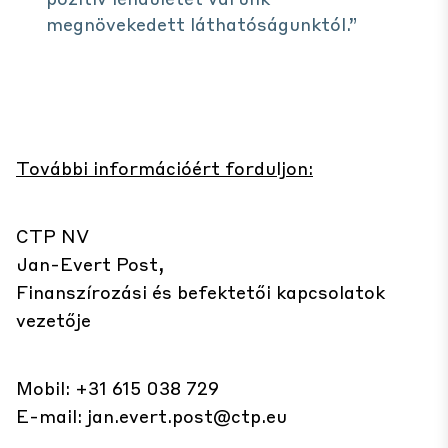
megnövekedett láthatóságunktól.”
További információért forduljon:
CTP NV
Jan-Evert Post,
Finanszírozási és befektetői kapcsolatok
vezetője
Mobil: +31 615 038 729
E-mail:
jan.evert.post@ctp.eu