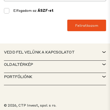
Elfogadom az
ÁSZF-et
VEDD FEL VELÜNK A KAPCSOLATOT
KAPCSOLAT
OLDALTÉRKÉP
ÜGYFÉLSZOLGÁLAT
INGATLANKERESŐ
PORTFÓLIÓNK
CTP-IRÁNYELVEK
FENNTARTHATÓSÁG
VEGYES FUNKCIÓJÚ PORTFÓLIÓ
KARRIER
MIVEL FOGLALKOZUNK
MEGOLDÁSAINK
PANASZBEJELENTÉSI PORTÁL
© 2026, CTP Invest, spol. s ro.
RÓLUNK
TOP 20 PARK