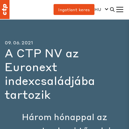
HU
Ingatlant keres
09. 06. 2021
A CTP NV az
Euronext
indexcsaládjába
tartozik
Három hónappal az