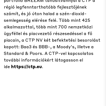
portfólió BREEAM tanúsítvánnyal a CTP a
régió legfenntarthatóbb fejlesztőjének
számít, és jó úton halad a szén-dioxid-
semlegesség elérése felé. Több mint 425
alkalmazottal, több mint 700 nemzetközi
ügyféllel és piacvezető részesedéssel a fő
piacain, a CTP NV két befektetési besorolást
kapott: Baa3 és BBB-, a Moody's, illetve a
Standard & Poors. A CTP-vel kapcsolatos
további információkért látogasson el
ide
https://ctp.eu
.