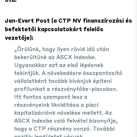
Jan-Evert Post (a CTP NV finanszírozási és
befektetői kapcsolatokért felelős
vezetője):
„Örülünk, hogy ilyen rövid idő után
bekerültünk az ASCX indexbe.
Ugyanakkor ezt az első lépésnek
tekintjük. A növekedésre összpontosító
vállalatként tovább kívánjuk építeni
profilunkat a részvénytőke-piacokon.
Itt fontos szempont lesz a
részvényeink likviditása a piaci
kapitalizációnk növelése mellett. Az
ASCX indexbe való felvétel bizonyítja,
hogy a CTP részvény vonzó. További
pozitív lendületet várunk