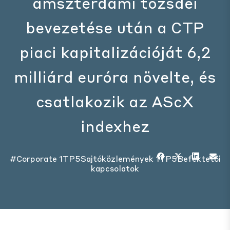
amszterdami tőzsdei
bevezetése után a CTP
piaci kapitalizációját 6,2
milliárd euróra növelte, és
csatlakozik az AScX
indexhez
#Corporate
1TP5Sajtóközlemények
1TP5Befektetői
kapcsolatok