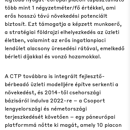
több mint 1 négyzetméter/fő értékkel, ami
erős hosszú távú növekedési potenciált
biztosít. Ezt támogatja a képzett munkaerő,
a stratégiai földrajzi elhelyezkedés az üzleti
életben, valamint az erős ingatlanpiaci
lendület alacsony üresedési rátával, emelkedő
bérleti díjakkal és vonzó hozamokkal.
A CTP továbbra is integrált fejlesztő-
bérbeadó üzleti modelljére építve serkenti a
növekedést, és 2014-től csehországi
bázisáról indulva 2022-re – a Csoport
lengyelországi és németországi
terjeszkedését követően – egy páneurópai
platformmá nőtte ki magát, amely 10 piacon