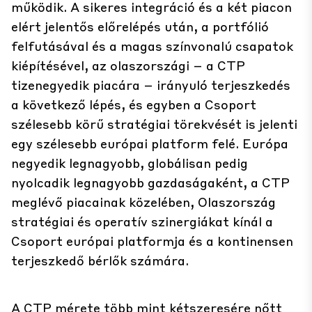
működik. A sikeres integráció és a két piacon
elért jelentős előrelépés után, a portfólió
felfutásával és a magas színvonalú csapatok
kiépítésével, az olaszországi – a CTP
tizenegyedik piacára – irányuló terjeszkedés
a következő lépés, és egyben a Csoport
szélesebb körű stratégiai törekvését is jelenti
egy szélesebb európai platform felé. Európa
negyedik legnagyobb, globálisan pedig
nyolcadik legnagyobb gazdaságaként, a CTP
meglévő piacainak közelében, Olaszország
stratégiai és operatív szinergiákat kínál a
Csoport európai platformja és a kontinensen
terjeszkedő bérlők számára.
A CTP mérete több mint kétszeresére nőtt