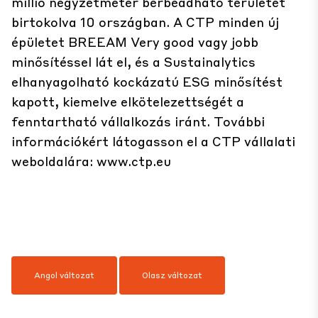
millió négyzetméter bérbeadható területet
birtokolva 10 országban. A CTP minden új
épületet BREEAM Very good vagy jobb
minősítéssel lát el, és a Sustainalytics
elhanyagolható kockázatú ESG minősítést
kapott, kiemelve elkötelezettségét a
fenntartható vállalkozás iránt. További
információkért látogasson el a CTP vállalati
weboldalára:
www.ctp.eu
Angol változat
Olasz változat