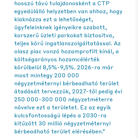
hosszú távú tulajdonosként a CTP
egyedülálló helyzetben van ahhoz, hogy
kiaknázza ezt a lehetőséget,
ügyfeleinknek igényeikre szabott,
korszerű üzleti parkokat biztosítva,
teljes körű ingatlanszolgáltatással. Az
olasz piac vonzó hozamprofilt kínál, a
költségarányos hozamcélérték
körülbelül 8,5%-9,5%. 2026-ra már
most mintegy 200 000
négyzetméternyi bérbeadható terület
átadását tervezzük, 2027-től pedig évi
250 000-300 000 négyzetméterre
növelve ezt a területet. Ez az egyik
kulcsfontosságú lépés a 2030-ra
kitűzött 30 millió négyzetméternyi
bérbeadható terület elérésében.”