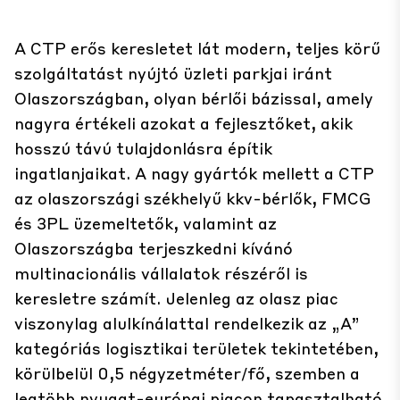
A CTP erős keresletet lát modern, teljes körű
szolgáltatást nyújtó üzleti parkjai iránt
Olaszországban, olyan bérlői bázissal, amely
nagyra értékeli azokat a fejlesztőket, akik
hosszú távú tulajdonlásra építik
ingatlanjaikat. A nagy gyártók mellett a CTP
az olaszországi székhelyű kkv-bérlők, FMCG
és 3PL üzemeltetők, valamint az
Olaszországba terjeszkedni kívánó
multinacionális vállalatok részéről is
keresletre számít. Jelenleg az olasz piac
viszonylag alulkínálattal rendelkezik az „A”
kategóriás logisztikai területek tekintetében,
körülbelül 0,5 négyzetméter/fő, szemben a
legtöbb nyugat-európai piacon tapasztalható