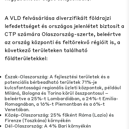
A VLD felvásárlása diverzifikált földrajzi
lefedettséget és országos jelenlétet biztosít a
CTP számára Olaszország-szerte, beleértve
az ország központi és feltörekvő régióit is, a
következő területeken található
földterületekkel:
Észak-Olaszország: A fejlesztési területek és a
potenciális bérbeadható területek 71%-je
kulcsfontosságú regionális üzleti központok, például
Milánó, Bologna és Torino körül összpontosul –
beleértve a 25%-t Lombardiában, a 24%-t Emilia-
Romagnában, a 16%-t Piemontban és a 6%-t
Venetóban.
Közép-Olaszország: 25% főként Róma (Lazio) és
Firenze (Toszkána) környékén
Dél-Olaszország: A 4% Bari környékén