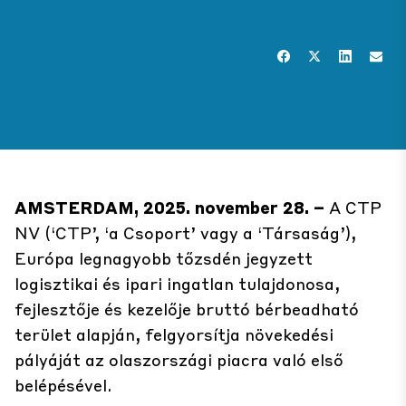
AMSTERDAM, 2025. november 28. –
A CTP
NV (‘CTP’, ‘a Csoport’ vagy a ‘Társaság’),
Európa legnagyobb tőzsdén jegyzett
logisztikai és ipari ingatlan tulajdonosa,
fejlesztője és kezelője bruttó bérbeadható
terület alapján, felgyorsítja növekedési
pályáját az olaszországi piacra való első
belépésével.