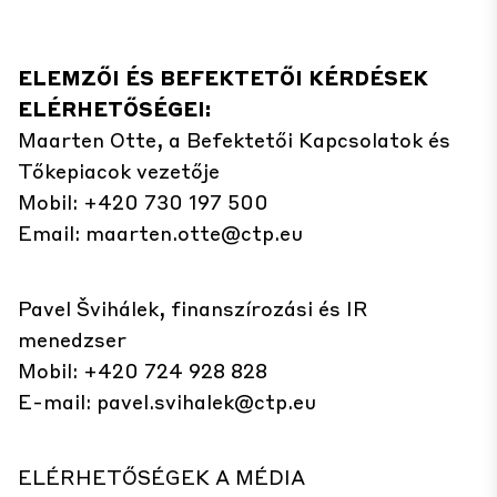
ELEMZŐI ÉS BEFEKTETŐI KÉRDÉSEK
ELÉRHETŐSÉGEI:
Maarten Otte, a Befektetői Kapcsolatok és
Tőkepiacok vezetője
Mobil: +420 730 197 500
Email:
maarten.otte@ctp.eu
Pavel Švihálek, finanszírozási és IR
menedzser
Mobil: +420 724 928 828
E-mail:
pavel.svihalek@ctp.eu
ELÉRHETŐSÉGEK A MÉDIA