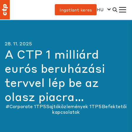
HU
Ingatlant keres
28. 11. 2025
A CTP 1 milliárd
eurós beruházási
tervvel lép be az
olasz piacra…
#Corporate
1TP5Sajtóközlemények
1TP5Befektetői
kapcsolatok