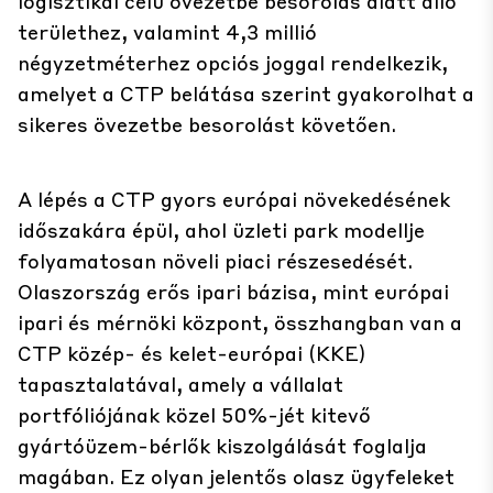
logisztikai célú övezetbe besorolás alatt álló
területhez, valamint 4,3 millió
négyzetméterhez opciós joggal rendelkezik,
amelyet a CTP belátása szerint gyakorolhat a
sikeres övezetbe besorolást követően.
A lépés a CTP gyors európai növekedésének
időszakára épül, ahol üzleti park modellje
folyamatosan növeli piaci részesedését.
Olaszország erős ipari bázisa, mint európai
ipari és mérnöki központ, összhangban van a
CTP közép- és kelet-európai (KKE)
tapasztalatával, amely a vállalat
portfóliójának közel 50%-jét kitevő
gyártóüzem-bérlők kiszolgálását foglalja
magában. Ez olyan jelentős olasz ügyfeleket