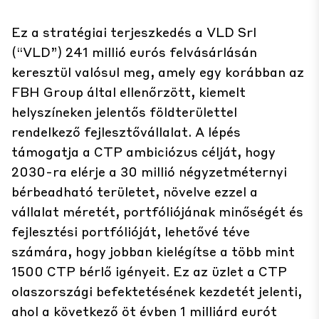
Ez a stratégiai terjeszkedés a VLD Srl
(“VLD”) 241 millió eurós felvásárlásán
keresztül valósul meg, amely egy korábban az
FBH Group által ellenőrzött, kiemelt
helyszíneken jelentős földterülettel
rendelkező fejlesztővállalat. A lépés
támogatja a CTP ambiciózus célját, hogy
2030-ra elérje a 30 millió négyzetméternyi
bérbeadható területet, növelve ezzel a
vállalat méretét, portfóliójának minőségét és
fejlesztési portfólióját, lehetővé téve
számára, hogy jobban kielégítse a több mint
1500 CTP bérlő igényeit. Ez az üzlet a CTP
olaszországi befektetésének kezdetét jelenti,
ahol a következő öt évben 1 milliárd eurót