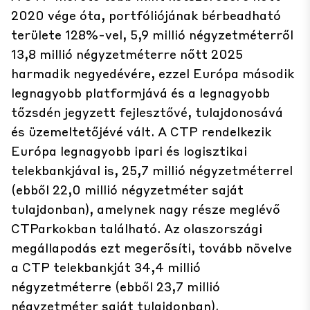
2020 vége óta, portfóliójának bérbeadható
területe 128%-vel, 5,9 millió négyzetméterről
13,8 millió négyzetméterre nőtt 2025
harmadik negyedévére, ezzel Európa második
legnagyobb platformjává és a legnagyobb
tőzsdén jegyzett fejlesztővé, tulajdonosává
és üzemeltetőjévé vált. A CTP rendelkezik
Európa legnagyobb ipari és logisztikai
telekbankjával is, 25,7 millió négyzetméterrel
(ebből 22,0 millió négyzetméter saját
tulajdonban), amelynek nagy része meglévő
CTParkokban található. Az olaszországi
megállapodás ezt megerősíti, tovább növelve
a CTP telekbankját 34,4 millió
négyzetméterre (ebből 23,7 millió
négyzetméter saját tulajdonban).