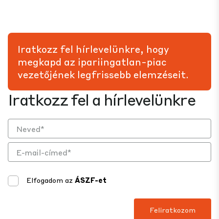
Iratkozz fel hírlevelünkre, hogy
megkapd az ipariingatlan-piac
vezetőjének legfrissebb elemzéseit.
Iratkozz fel a hírlevelünkre
Elfogadom az
ÁSZF-et