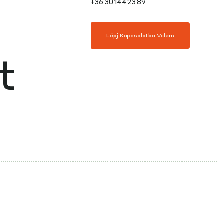
+36 30 144 23 89
Lépj Kapcsolatba Velem
t