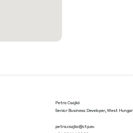
Petra Csajkó
Senior Business Developer, West Hungar
petra.csajko@ctp.eu