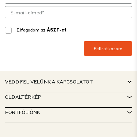
Elfogadom az
ÁSZF-et
VEDD FEL VELÜNK A KAPCSOLATOT
KAPCSOLAT
OLDALTÉRKÉP
ÜGYFÉLSZOLGÁLAT
INGATLANKERESŐ
PORTFÓLIÓNK
CTP-IRÁNYELVEK
FENNTARTHATÓSÁG
VEGYES FUNKCIÓJÚ PORTFÓLIÓ
KARRIER
MIVEL FOGLALKOZUNK