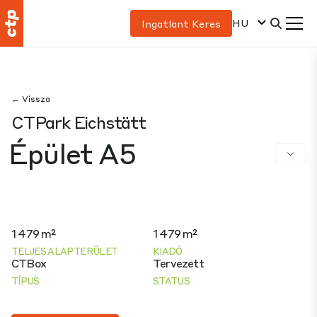
HU
Ingatlant Keres
← Vissza
CTPark Eichstätt
Épület A5
1 479 m²
1 479 m²
TELJES ALAPTERÜLET
KIADÓ
CTBox
Tervezett
TÍPUS
STATUS