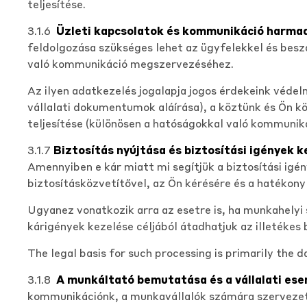
teljesítése.
3.1.6
Üzleti kapcsolatok és kommunikáció harmadi
feldolgozása szükséges lehet az ügyfelekkel és beszá
való kommunikáció megszervezéséhez.
Az ilyen adatkezelés jogalapja jogos érdekeink védel
vállalati dokumentumok aláírása), a köztünk és Ön kö
teljesítése (különösen a hatóságokkal való kommuniká
3.1.7
Biztosítás nyújtása és biztosítási igények
Amennyiben e kár miatt mi segítjük a biztosítási ig
biztosításközvetítővel, az Ön kérésére és a hatékony
Ugyanez vonatkozik arra az esetre is, ha munkahelyi 
kárigények kezelése céljából átadhatjuk az illetékes
The legal basis for such processing is primarily the d
3.1.8
A munkáltató bemutatása és a vállalati e
kommunikációnk, a munkavállalók számára szervezett