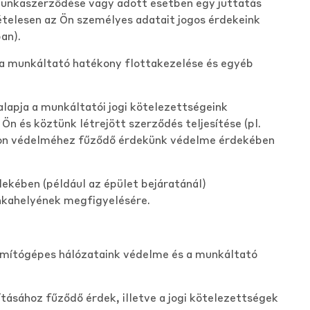
 munkaszerződése vagy adott esetben egy juttatás
vételesen az Ön személyes adatait jogos érdekeink
an).
a munkáltató hatékony flottakezelése és egyéb
lapja a munkáltatói jogi kötelezettségeink
n és köztünk létrejött szerződés teljesítése (pl.
jdon védelméhez fűződő érdekünk védelme érdekében
ekében (például az épület bejáratánál)
nkahelyének megfigyelésére.
ámítógépes hálózataink védelme és a munkáltató
tásához fűződő érdek, illetve a jogi kötelezettségek