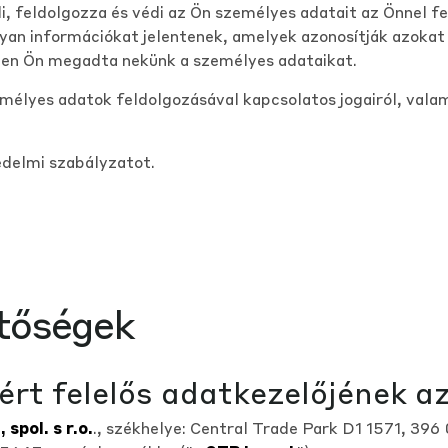
li, feldolgozza és védi az Ön személyes adatait az Önnel 
an információkat jelentenek, amelyek azonosítják azokat 
ben Ön megadta nekünk a személyes adataikat.
mélyes adatok feldolgozásával kapcsolatos jogairól, valam
édelmi szabályzatot.
etőségek
ért felelős adatkezelőjének a
 spol. s r.o.
., székhelye: Central Trade Park D1 1571, 396