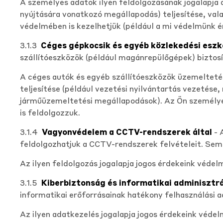
A személyes adatok ilyen feldolgozásának jogalapja 
nyújtására vonatkozó megállapodás) teljesítése, vala
védelmében is kezelhetjük (például a mi védelmünk é
3.1.3
Céges gépkocsik és egyéb közlekedési esz
szállítóeszközök (például magánrepülőgépek) biztosí
A céges autók és egyéb szállítóeszközök üzemeltetés
teljesítése (például vezetési nyilvántartás vezetése
járműüzemeltetési megállapodások). Az Ön személye
is feldolgozzuk.
3.1.4
Vagyonvédelem a CCTV-rendszerek által
- 
feldolgozhatjuk a CCTV-rendszerek felvételeit. Se
Az ilyen feldolgozás jogalapja jogos érdekeink védel
3.1.5
Kiberbiztonság és informatikai adminisztrá
informatikai erőforrásainak hatékony felhasználási ad
Az ilyen adatkezelés jogalapja jogos érdekeink védel