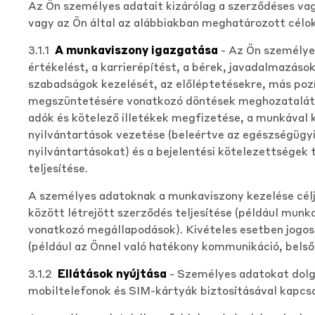
Az Ön személyes adatait kizárólag a szerződéses vag
vagy az Ön által az alábbiakban meghatározott célokr
3.1.1
A munkaviszony igazgatása
- Az Ön személyes
értékelést, a karrierépítést, a bérek, javadalmazáso
szabadságok kezelését, az előléptetésekre, más poz
megszüntetésére vonatkozó döntések meghozatalát, ü
adók és kötelező illetékek megfizetése, a munkával
nyilvántartások vezetése (beleértve az egészségügy
nyilvántartásokat) és a bejelentési kötelezettségek
teljesítése.
A személyes adatoknak a munkaviszony kezelése céljáb
között létrejött szerződés teljesítése (például mu
vonatkozó megállapodások). Kivételes esetben jogos 
(például az Önnel való hatékony kommunikáció, belső 
3.1.2
Ellátások nyújtása
- Személyes adatokat dolgo
mobiltelefonok és SIM-kártyák biztosításával kapcs