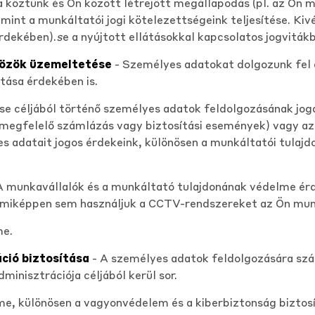
a köztünk és Ön között létrejött megállapodás (pl. az Ön
mint a munkáltatói jogi kötelezettségeink teljesítése. Ki
rdekében).
s
e a nyújtott ellátásokkal kapcsolatos jogvitákb
közök üzemeltetése
- Személyes adatokat dolgozunk fel 
tása érdekében is.
e céljából történő személyes adatok feldolgozásának joga
, megfelelő számlázás vagy biztosítási események) vagy az Ö
s adatait jogos érdekeink, különösen a munkáltatói tula
A munkavállalók és a munkáltató tulajdonának védelme érd
mmiképpen sem használjuk a CCTV-rendszereket az Ön mu
me.
ció biztosítása
- A személyes adatok feldolgozására sz
minisztrációja céljából kerül sor.
me, különösen a vagyonvédelem és a kiberbiztonság biztosí