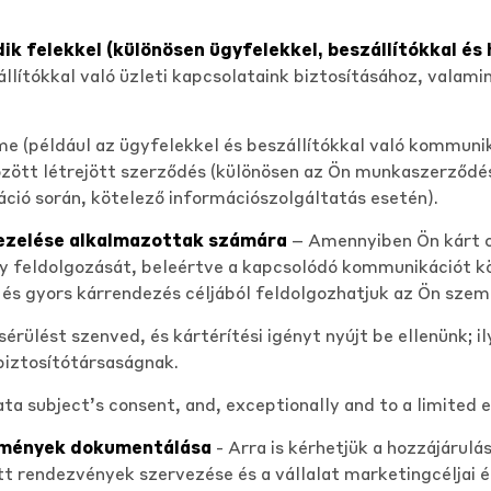
k felekkel (különösen ügyfelekkel, beszállítókkal és
llítókkal való üzleti kapcsolataink biztosításához, valami
me (például az ügyfelekkel és beszállítókkal való kommunik
zött létrejött szerződés (különösen az Ön munkaszerződése
ció során, kötelező információszolgáltatás esetén).
 kezelése alkalmazottak számára
– Amennyiben Ön kárt o
ény feldolgozását, beleértve a kapcsolódó kommunikációt k
 és gyors kárrendezés céljából feldolgozhatjuk az Ön szem
sérülést szenved, és kártérítési igényt nyújt be ellenünk; 
 biztosítótársaságnak.
ata subject’s consent, and, exceptionally and to a limited e
semények dokumentálása
- Arra is kérhetjük a hozzájárulá
 rendezvények szervezése és a vállalat marketingcéljai 