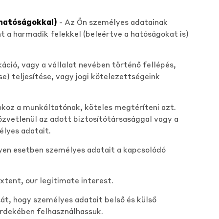
 hatóságokkal)
- Az Ön személyes adatainak
nt a harmadik felekkel (beleértve a hatóságokat is)
áció, vagy a vállalat nevében történő fellépés,
) teljesítése, vagy jogi kötelezettségeink
koz a munkáltatónak, köteles megtéríteni azt.
özvetlenül az adott biztosítótársasággal vagy a
élyes adatait.
ilyen esetben személyes adatait a kapcsolódó
xtent, our legitimate interest.
sát, hogy személyes adatait belső és külső
érdekében felhasználhassuk.