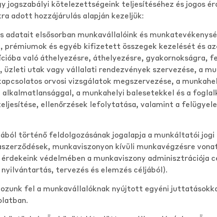
y jogszabályi kötelezettségeink teljesítéséhez és jogos 
a adott hozzájárulás alapján kezeljük:
 adatait elsősorban munkavállalóink és munkatevékenységü
k, prémiumok és egyéb kifizetett összegek kezelését és az
ícióba való áthelyezésre, áthelyezésre, gyakornokságra, 
zleti utak vagy vállalati rendezvények szervezése, a mun
 kapcsolatos orvosi vizsgálatok megszervezése, a munkahe
i alkalmatlansággal, a munkahelyi balesetekkel és a fogl
 teljesítése, ellenőrzések lefolytatása, valamint a felüg
ól történő feldolgozásának jogalapja a munkáltatói jogi k
nkaszerződések, munkaviszonyon kívüli munkavégzésre vona
érdekeink védelmében a munkaviszony adminisztrációja cél
nyilvántartás, tervezés és elemzés céljából).
zunk fel a munkavállalóknak nyújtott egyéni juttatásokka
olatban.