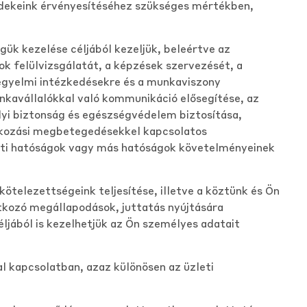
érdekeink érvényesítéséhez szükséges mértékben,
k kezelése céljából kezeljük, beleértve az
ok felülvizsgálatát, a képzések szervezését, a
fegyelmi intézkedésekre és a munkaviszony
kavállalókkal való kommunikáció elősegítése, az
lyi biztonság és egészségvédelem biztosítása,
alkozási megbetegedésekkel kapcsolatos
yeleti hatóságok vagy más hatóságok követelményeinek
ötelezettségeink teljesítése, illetve a köztünk és Ön
tkozó megállapodások, juttatás nyújtására
jából is kezelhetjük az Ön személyes adatait
l kapcsolatban, azaz különösen az üzleti