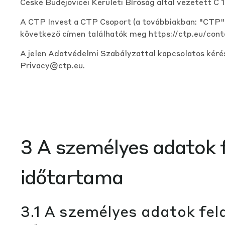
České Budějovicei Kerületi Bíróság által vezetett C 
A CTP Invest a CTP Csoport (a továbbiakban: "CTP")
következő címen találhatók meg
https://ctp.eu/cont
A jelen Adatvédelmi Szabályzattal kapcsolatos kéré
Privacy@ctp.eu
.
3 A személyes adatok f
időtartama
3.1 A személyes adatok fel