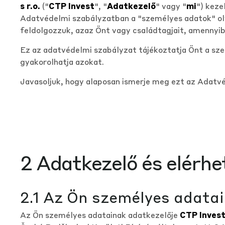
s r.o.
("
CTP Invest
", "
Adatkezelő
" vagy "
mi
") keze
Adatvédelmi szabályzatban a "személyes adatok" oly
feldolgozzuk, azaz Önt vagy családtagjait, amennyi
Ez az adatvédelmi szabályzat tájékoztatja Önt a sze
gyakorolhatja azokat.
Javasoljuk, hogy alaposan ismerje meg ezt az Adatv
2 Adatkezelő és elérh
2.1 Az Ön személyes adatai
Az Ön személyes adatainak adatkezelője
CTP Invest,