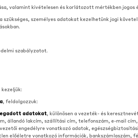
lása, valamint kivételesen és korlátozott mértékben jogos 
a szükséges, személyes adatokat kezelhetünk jogi követel
rásokban.
édelmi szabályzatot.
kezeljük:
a
, feldolgozzuk:
megadott adatokat
, különösen a vezeték- és keresztnevé
um, állandó lakcím, szállítási cím, telefonszám, e-mail cím, 
vezetői engedélyre vonatkozó adatok, egészségbiztosítási
tlen előéletre vonatkozó információk
,
bankszámlaszám, fén