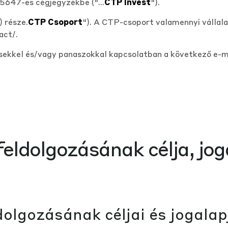
15647-es cégjegyzékbe ("...
CTP Invest
").
 része.
CTP Csoport
"). A CTP-csoport valamennyi vállala
act/
.
sekkel és/vagy panaszokkal kapcsolatban a következő e-m
eldolgozásának célja, jog
dolgozásának céljai és jogalap