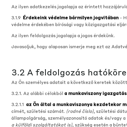
Az ilyen adatkezelés jogalapja az érintett hozzájáru
3.1.9
Érdekeink védelme bármilyen jogvitában
- H
védelme érdekében bírósági vagy közigazgatási eljá
Az ilyen feldolgozás jogalapja a jogos érdekünk.
Javasoljuk, hogy alaposan ismerje meg ezt az Adatv
3.2 A feldolgozás hatóköre
Az Ön személyes adatait a következő keretek között 
3.2.1. Az alábbi célokból
a munkaviszony igazgatás
3.2.1.1
az Ön által a munkaviszonya kezdetekor 
címét, születési számát.
(rodné číslo)
, születési dát
állampolgárság, személyazonosító adatok és/vagy a 
a külföldi szolgáltatókat is)
, szükség esetén a bünte