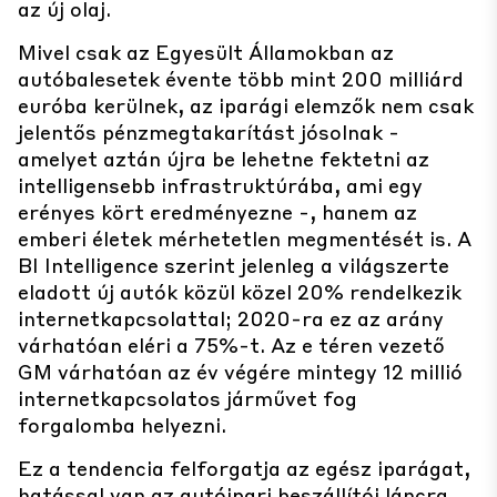
az új olaj.
Mivel csak az Egyesült Államokban az
autóbalesetek évente több mint 200 milliárd
euróba kerülnek, az iparági elemzők nem csak
jelentős pénzmegtakarítást jósolnak -
amelyet aztán újra be lehetne fektetni az
intelligensebb infrastruktúrába, ami egy
erényes kört eredményezne -, hanem az
emberi életek mérhetetlen megmentését is. A
BI Intelligence szerint jelenleg a világszerte
eladott új autók közül közel 20% rendelkezik
internetkapcsolattal; 2020-ra ez az arány
várhatóan eléri a 75%-t. Az e téren vezető
GM várhatóan az év végére mintegy 12 millió
internetkapcsolatos járművet fog
forgalomba helyezni.
Ez a tendencia felforgatja az egész iparágat,
hatással van az autóipari beszállítói láncra,