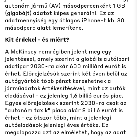
autonóm jármű (AV) másodpercenként 1 GB
(gigabájt) adatot képes generálni. Ez az
adatmennyiség egy átlagos iPhone-t kb. 30
másodperc alatt lemerítene.
Kit érdekel - és miért?
A McKinsey nemrégiben jelent meg egy
jelentéssel, amely szerint a globális autóipari
adatipar 2030-ra akár 600 milliárd eurót is
érhet. Előrejelzésük szerint két éven belül az
autógyártók több pénzt kereshetnek a
járműadatok értékesítésével, mint az autók
eladásával - ez jelenleg 1,6 billió eurós piac.
Egyes előrejelzések szerint 2030-ra csak az
"autonóm taxik" piaca akár 8 billió eurót is
érhet - ez ötször több, mint a jelenlegi
autóeladások jelenlegi éves értéke. Ez
megalapozza azt az elméletet, hogy az adat