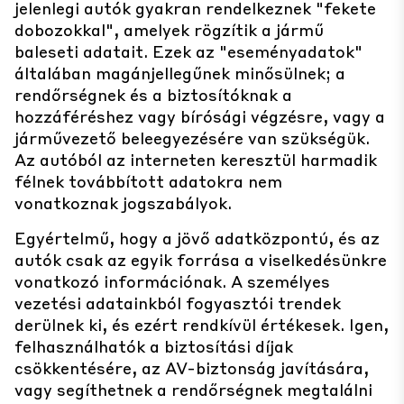
jelenlegi autók gyakran rendelkeznek "fekete
dobozokkal", amelyek rögzítik a jármű
baleseti adatait. Ezek az "eseményadatok"
általában magánjellegűnek minősülnek; a
rendőrségnek és a biztosítóknak a
hozzáféréshez vagy bírósági végzésre, vagy a
járművezető beleegyezésére van szükségük.
Az autóból az interneten keresztül harmadik
félnek továbbított adatokra nem
vonatkoznak jogszabályok.
Egyértelmű, hogy a jövő adatközpontú, és az
autók csak az egyik forrása a viselkedésünkre
vonatkozó információnak. A személyes
vezetési adatainkból fogyasztói trendek
derülnek ki, és ezért rendkívül értékesek. Igen,
felhasználhatók a biztosítási díjak
csökkentésére, az AV-biztonság javítására,
vagy segíthetnek a rendőrségnek megtalálni