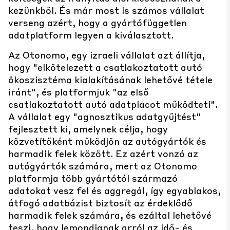
kezünkből. És már most is számos vállalat
verseng azért, hogy a gyártófüggetlen
adatplatform legyen a kiválasztott.
Az Otonomo, egy izraeli vállalat azt állítja,
hogy "elkötelezett a csatlakoztatott autó
ökoszisztéma kialakításának lehetővé tétele
iránt", és platformjuk "az első
csatlakoztatott autó adatpiacot működteti".
A vállalat egy "agnosztikus adatgyűjtést"
fejlesztett ki, amelynek célja, hogy
közvetítőként működjön az autógyártók és
harmadik felek között. Ez azért vonzó az
autógyártók számára, mert az Otonomo
platformja több gyártótól származó
adatokat vesz fel és aggregál, így egyablakos,
átfogó adatbázist biztosít az érdeklődő
harmadik felek számára, és ezáltal lehetővé
teszi, hogy lemondjanak arról az idő- és