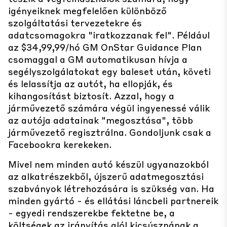
igényeiknek megfelelően különböző
szolgáltatási tervezetekre és
adatcsomagokra "iratkozzanak fel". Például
az $34,99,99/hó GM OnStar Guidance Plan
csomaggal a GM automatikusan hívja a
segélyszolgálatokat egy baleset után, követi
és lelassítja az autót, ha ellopják, és
kihangosítást biztosít. Azzal, hogy a
járművezető számára végül ingyenessé válik
az autója adatainak "megosztása", több
járművezető regisztrálna. Gondoljunk csak a
Facebookra kerekeken.
Mivel nem minden autó készül ugyanazokból
az alkatrészekből, újszerű adatmegosztási
szabványok létrehozására is szükség van. Ha
minden gyártó - és ellátási láncbeli partnereik
- egyedi rendszerekbe fektetne be, a
költségek az irányítás alól kicsúsznának a