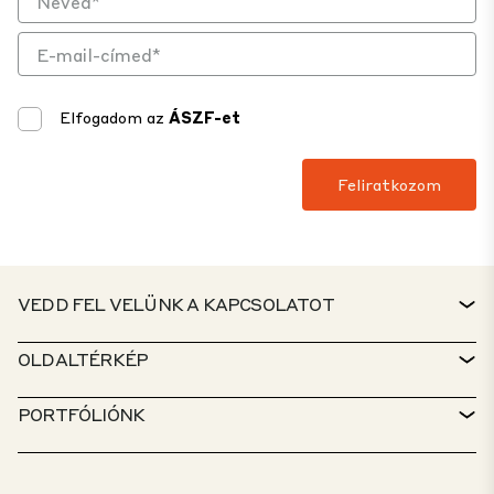
Elfogadom az
ÁSZF-et
VEDD FEL VELÜNK A KAPCSOLATOT
KAPCSOLAT
OLDALTÉRKÉP
ÜGYFÉLSZOLGÁLAT
INGATLANKERESŐ
PORTFÓLIÓNK
CTP-IRÁNYELVEK
FENNTARTHATÓSÁG
VEGYES FUNKCIÓJÚ PORTFÓLIÓ