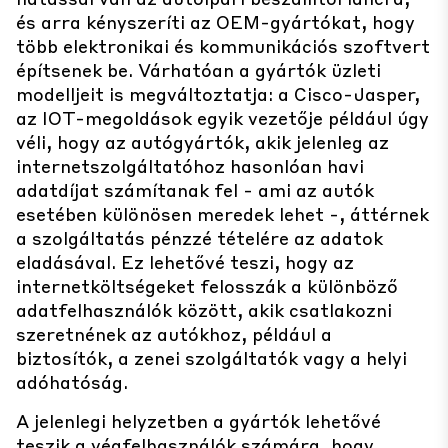
és arra kényszeríti az OEM-gyártókat, hogy
több elektronikai és kommunikációs szoftvert
építsenek be. Várhatóan a gyártók üzleti
modelljeit is megváltoztatja: a Cisco-Jasper,
az IOT-megoldások egyik vezetője például úgy
véli, hogy az autógyártók, akik jelenleg az
internetszolgáltatóhoz hasonlóan havi
adatdíjat számítanak fel - ami az autók
esetében különösen meredek lehet -, áttérnek
a szolgáltatás pénzzé tételére az adatok
eladásával. Ez lehetővé teszi, hogy az
internetköltségeket felosszák a különböző
adatfelhasználók között, akik csatlakozni
szeretnének az autókhoz, például a
biztosítók, a zenei szolgáltatók vagy a helyi
adóhatóság.
A jelenlegi helyzetben a gyártók lehetővé
teszik a végfelhasználók számára, hogy