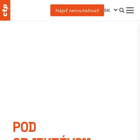
SK
Nájsť nehnuteľnosť
POD