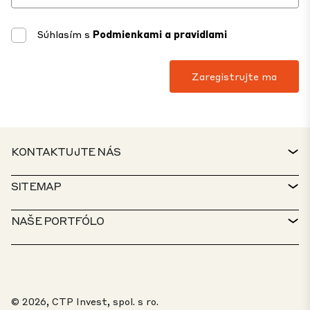
Súhlasím s
Podmienkami a pravidlami
KONTAKTUJTE NÁS
KONTAKT
SITEMAP
SERVICE DESK
VYHĽADÁVAČ NEHNUTEĽNOSTÍ
NAŠE PORTFÓLO
ZÁSADY CTP
UDRŽATEĽNOSŤ
MIXED-USE PORTFÓLIO
KARIÉRA
ČO ROBÍME
NAŠE RIEŠENIA
PORTÁL PRE OZNAMOVATEĽOV
© 2026, CTP Invest, spol. s ro.
O NÁS