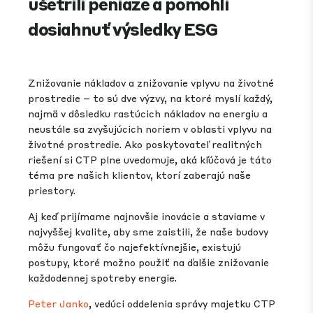
ušetrili peniaze a pomohli
dosiahnuť výsledky ESG
Znižovanie nákladov a znižovanie vplyvu na životné
prostredie – to sú dve výzvy, na ktoré myslí každý,
najmä v dôsledku rastúcich nákladov na energiu a
neustále sa zvyšujúcich noriem v oblasti vplyvu na
životné prostredie. Ako poskytovateľ realitných
riešení si CTP plne uvedomuje, aká kľúčová je táto
téma pre našich klientov, ktorí zaberajú naše
priestory.
Aj keď prijímame najnovšie inovácie a staviame v
najvyššej kvalite, aby sme zaistili, že naše budovy
môžu fungovať čo najefektívnejšie, existujú
postupy, ktoré možno použiť na ďalšie znižovanie
každodennej spotreby energie.
Peter Janko
, vedúci oddelenia správy majetku CTP