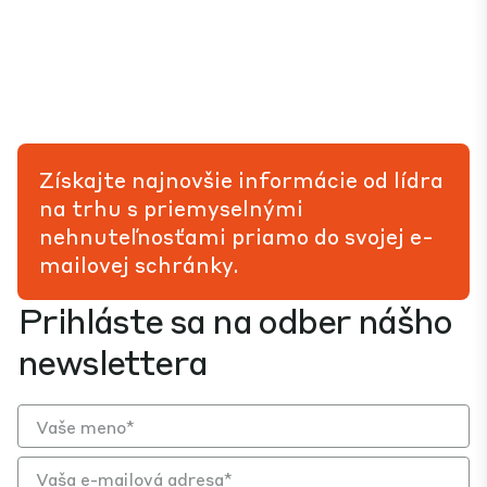
Získajte najnovšie informácie od lídra
na trhu s priemyselnými
nehnuteľnosťami priamo do svojej e-
mailovej schránky.
Prihláste sa na odber nášho
newslettera