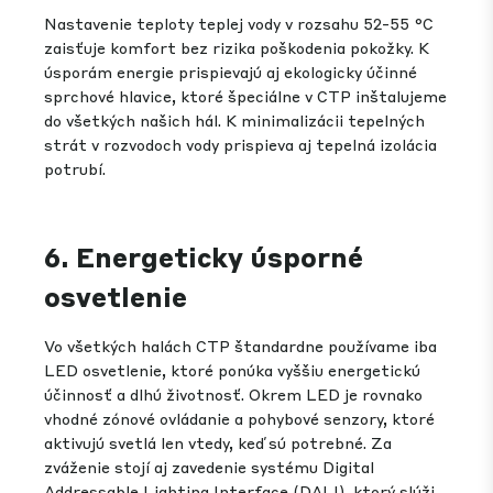
Nastavenie teploty teplej vody v rozsahu 52-55 °C
zaisťuje komfort bez rizika poškodenia pokožky. K
úsporám energie prispievajú aj ekologicky účinné
sprchové hlavice, ktoré špeciálne v CTP inštalujeme
do všetkých našich hál. K minimalizácii tepelných
strát v rozvodoch vody prispieva aj tepelná izolácia
potrubí.
6. Energeticky úsporné
osvetlenie
Vo všetkých halách CTP štandardne používame iba
LED osvetlenie, ktoré ponúka vyššiu energetickú
účinnosť a dlhú životnosť. Okrem LED je rovnako
vhodné zónové ovládanie a pohybové senzory, ktoré
aktivujú svetlá len vtedy, keď sú potrebné. Za
zváženie stojí aj zavedenie systému Digital
Addressable Lighting Interface (DALI), ktorý slúži