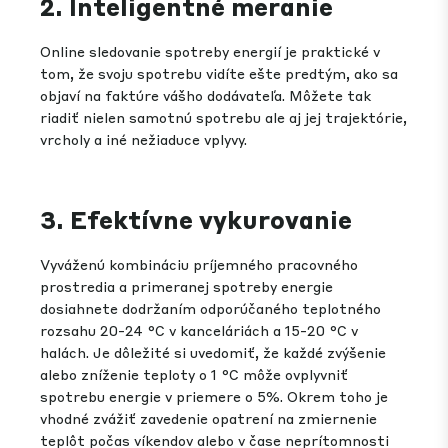
2. Inteligentné meranie
Online sledovanie spotreby energií je praktické v
tom, že svoju spotrebu vidíte ešte predtým, ako sa
objaví na faktúre vášho dodávateľa. Môžete tak
riadiť nielen samotnú spotrebu ale aj jej trajektórie,
vrcholy a iné nežiaduce vplyvy.
3. Efektívne vykurovanie
Vyváženú kombináciu príjemného pracovného
prostredia a primeranej spotreby energie
dosiahnete dodržaním odporúčaného teplotného
rozsahu 20-24 °C v kanceláriách a 15-20 °C v
halách. Je dôležité si uvedomiť, že každé zvýšenie
alebo zníženie teploty o 1 °C môže ovplyvniť
spotrebu energie v priemere o 5%. Okrem toho je
vhodné zvážiť zavedenie opatrení na zmiernenie
teplôt počas víkendov alebo v čase neprítomnosti