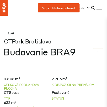
SK
Nájsť Nehnuteľnosť
← Späť
CTPark Bratislava
Budovanie BRA9
4 808 m²
2 906 m²
CELKOVÁ PODLAHOVÁ
K DISPOZÍCII NA PRENÁJOM
PLOCHA
CTSpace
Postavené
TYP
STATUS
633 m²