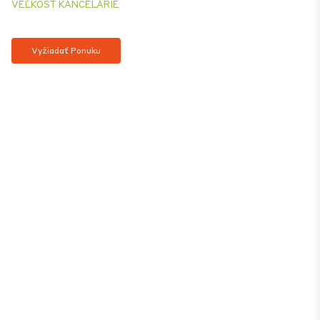
VEĽKOSŤ KANCELÁRIE
Vyžiadať Ponuku