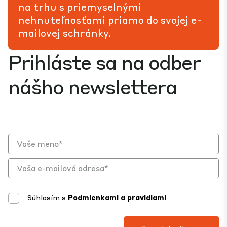
na trhu s priemyselnými
nehnuteľnosťami priamo do svojej e-
mailovej schránky.
Prihláste sa na odber
nášho newslettera
Súhlasím s
Podmienkami a pravidlami