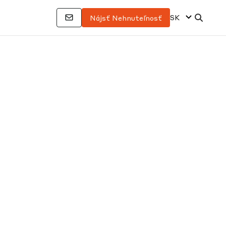
SK
Nájsť Nehnuteľnosť