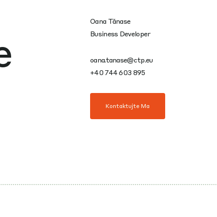
Oana Tănase
e
Business Developer
oana.tanase@ctp.eu
+40 744 603 895
Kontaktujte Ma