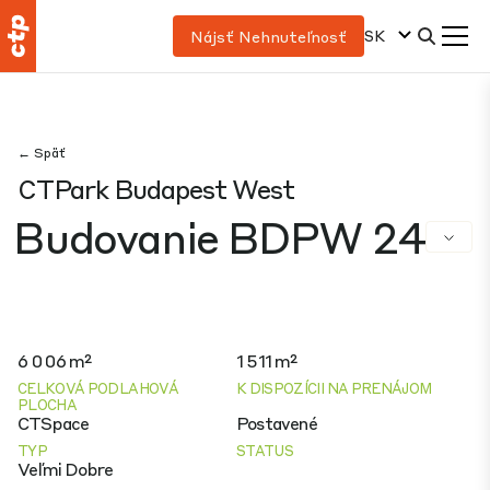
SK
Nájsť Nehnuteľnosť
← Späť
CTPark Budapest West
Budovanie BDPW 24
6 006 m²
1 511 m²
CELKOVÁ PODLAHOVÁ
K DISPOZÍCII NA PRENÁJOM
PLOCHA
CTSpace
Postavené
TYP
STATUS
Veľmi Dobre