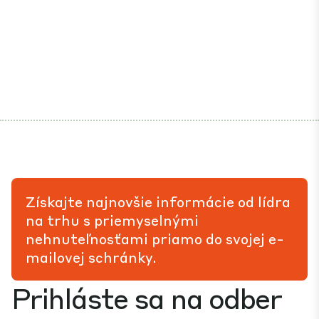
Získajte najnovšie informácie od lídra
na trhu s priemyselnými
nehnuteľnosťami priamo do svojej e-
mailovej schránky.
Prihláste sa na odber