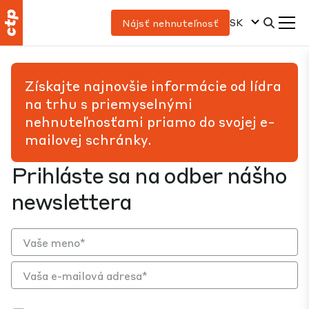
SK
Nájsť nehnuteľnosť
Získajte najnovšie informácie od lídra
na trhu s priemyselnými
nehnuteľnosťami priamo do svojej e-
mailovej schránky.
Prihláste sa na odber nášho
newslettera