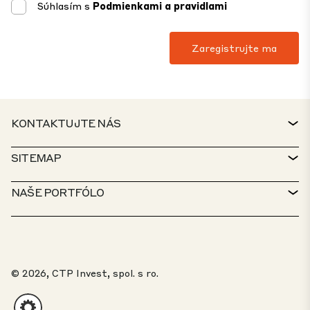
Súhlasím s
Podmienkami a pravidlami
KONTAKTUJTE NÁS
KONTAKT
SITEMAP
SERVICE DESK
VYHĽADÁVAČ NEHNUTEĽNOSTÍ
NAŠE PORTFÓLO
ZÁSADY CTP
UDRŽATEĽNOSŤ
MIXED-USE PORTFÓLIO
KARIÉRA
ČO ROBÍME
NAŠE RIEŠENIA
PORTÁL PRE OZNAMOVATEĽOV
© 2026, CTP Invest, spol. s ro.
O NÁS
20 NAJLEPŠÍCH PARKOV
PORTÁL KLIENTA
INVESTORI