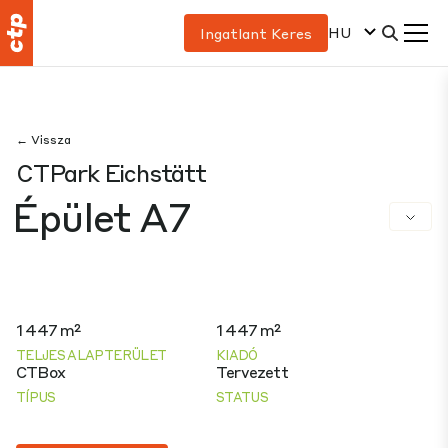
HU
Ingatlant Keres
← Vissza
CTPark Eichstätt
Épület A7
1 447 m²
1 447 m²
TELJES ALAPTERÜLET
KIADÓ
CTBox
Tervezett
TÍPUS
STATUS