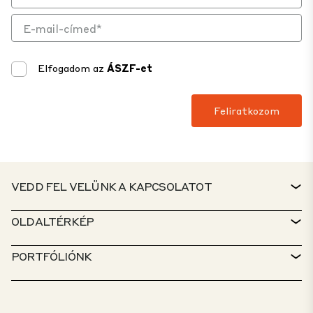
Elfogadom az
ÁSZF-et
VEDD FEL VELÜNK A KAPCSOLATOT
KAPCSOLAT
OLDALTÉRKÉP
ÜGYFÉLSZOLGÁLAT
INGATLANKERESŐ
PORTFÓLIÓNK
CTP-IRÁNYELVEK
FENNTARTHATÓSÁG
VEGYES FUNKCIÓJÚ PORTFÓLIÓ
KARRIER
MIVEL FOGLALKOZUNK