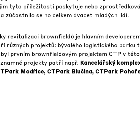
im tyto příležitosti poskytuje nebo zprostředkov
í a zúčastnilo se ho celkem dvacet mladých lidí.
y revitalizaci brownfieldů je hlavním developerem
ří různých projektů: bývalého logistického parku 
 byl prvním brownfieldovým projektem CTP v této 
ýznamné projekty patří např.
Kancelářský komple
CTPark Modřice, CTPark Blučina, CTPark Pohoře