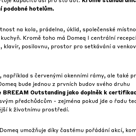
ní podobné hotelům.
tnost na kola, prádelna, úklid, společenské místno
á kuchyň. Kromě toho má Domeq I centrální recepci
g, klavír, posilovnu, prostor pro setkávání a venkov
, například s červenými okenními rámy, ale také p
omeq bude jednou z prvních budov svého druhu
e BREEAM Outstanding jako doplněk k certifikaci
ti svým předchůdcům - zejména pokud jde o řadu tec
jší k životnímu prostředí.
 Domeq umožňuje díky častému pořádání akcí, ko