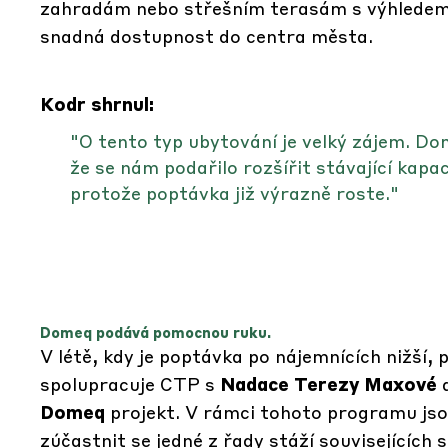
zahradám nebo střešním terasám s výhledem n
snadná dostupnost do centra města.
Kodr shrnul:
"O tento typ ubytování je velký zájem. Do
že se nám podařilo rozšířit stávající kapa
protože poptávka již výrazně roste."
Domeq podává pomocnou ruku.
V létě, kdy je poptávka po nájemnících nižší
spolupracuje CTP s
Nadace Terezy Maxové
a
Domeq
projekt. V rámci tohoto programu jso
zúčastnit se jedné z řady stáží souvisejících