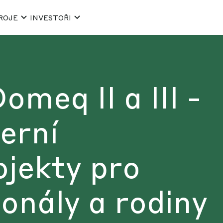
ROJE
INVESTOŘI
meq II a III -
erní
ojekty pro
onály a rodiny