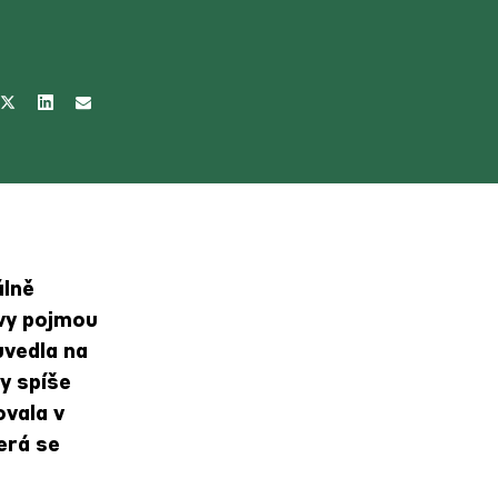
álně
ovy pojmou
uvedla na
y spíše
ovala v
erá se