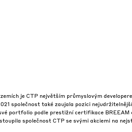
ti zemích je CTP největším průmyslovým developer
21 společnost také zaujala pozici nejudržitelnějš
 své portfolio podle prestižní certifikace BREEAM
vstoupila společnost CTP se svými akciemi na nejs