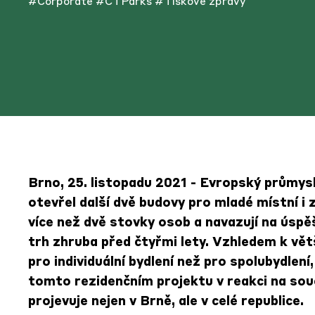
#Corporate
#CTParks
#Tiskové zprávy
Brno, 25. listopadu 2021 - Evropský průmys
otevřel další dvě budovy pro mladé místní i
více než dvě stovky osob a navazují na úsp
trh zhruba před čtyřmi lety. Vzhledem k vě
pro individuální bydlení než pro spolubydlen
tomto rezidenčním projektu v reakci na sou
projevuje nejen v Brně, ale v celé republice.