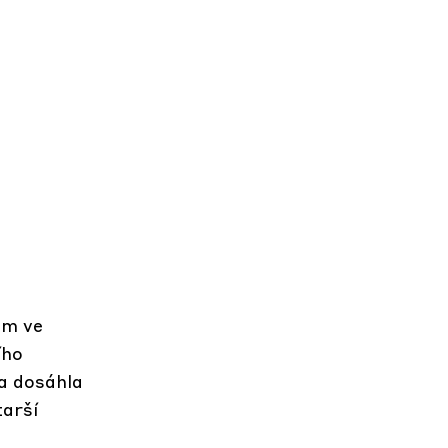
em ve
ího
 a dosáhla
tarší