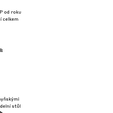
P od roku
í celkem
l:
,
chyňskými
delní stůl
ch