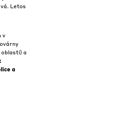
ává. Letos
 v
továrny
oblasti) a
x
lice a