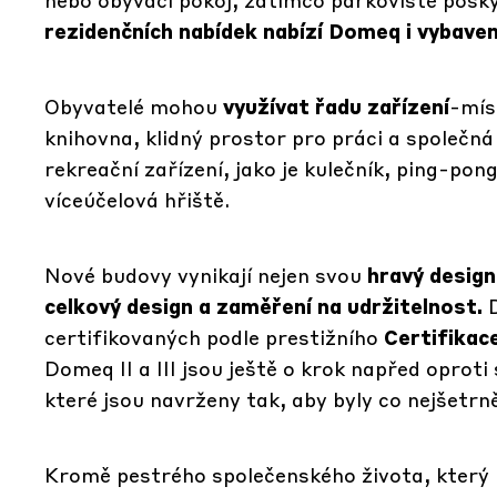
rezidenčních nabídek nabízí Domeq i vybave
Obyvatelé mohou
využívat řadu zařízení
-mís
knihovna, klidný prostor pro práci a společn
rekreační zařízení, jako je kulečník, ping-pon
víceúčelová hřiště.
Nové budovy vynikají nejen svou
hravý design
celkový design a zaměření na udržitelnost.
D
certifikovaných podle prestižního
Certifikac
Domeq II a III jsou ještě o krok napřed opro
které jsou navrženy tak, aby byly co nejšetrně
Kromě pestrého společenského života, který