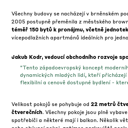
Všechny budovy se nacházejí v brněnském po
2005 postupně přeměnila z městského brownfi
téměř 150 bytů k pronájmu, včetně jednote
vícepodlažních apartmánů ideálních pro jedno
Jakub Kodr, vedoucí obchodního rozvoje spo
"Tento západoevropský koncept moderního
dynamických mladých lidí, kteří přicházejí
flexibilní a cenově dostupné bydlení - kte
Velikost pokojů se pohybuje od
22 metrů čtv
čtverečních
. Všechny pokoje jsou plně vybav
spotřebiči a některé mají i balkon. Několik v
nebo obývací pokoj, zatímco parkoviště posky