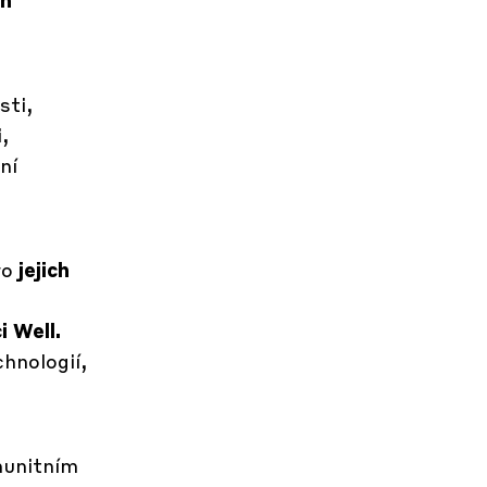
sti,
,
ní
ro
jejich
 Well.
hnologií,
munitním