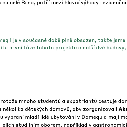
a celé Brno, patří mezi hlavní výhody rezidenční
meq I je v současné době plně obsazen, takže jsme 
citu první fáze tohoto projektu o další dvě budovy,
, protože mnoho studentů a expatriantů cestuje do
 několika dětských domovů, aby zorganizovali
Ak
u vybraní mladí lidé ubytováni v Domequ a mají m
 s jejich studijním oborem, například v gastronomi