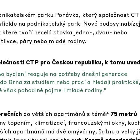
dnikatelském parku Ponávka, který společnost CT
eldu na podnikatelský park. Nové budovy nabízej
k
které tvoří necelá stovka jedno-, dvou- nebo
tlivce, páry nebo mladé rodiny.
lečnosti CTP pro Českou republiku, k tomu uved
 bydlení reaguje na potřeby dnešní generace
 do Brna za studiem nebo prací a hledají praktické
ré však pohodlně pojme i mladé rodiny."
erečních
do větších apartmánů s téměř
75 metrů
eny topením, klimatizací, francouzskými okny, ku
ětších apartmánů má dvě umývárny, šatnu a velký jí
tuje kapacitu asi pro sto aut.
Kromě standardní