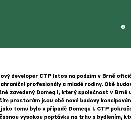
lový developer CTP letos na podzim v Brně ofici
 zahraniční profesionály a mladé rodiny. Obě bud
ěšně zavedený Domeq I, který společnost v Brně 
tším prostorám jsou obě nové budovy koncipován
í, jako tomu bylo v případě Domequ I. CTP pokrač
časnou vysokou poptávku na trhu s bydlením, kt