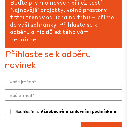
Buďte první u nových příležitostí.
Nejnovější projekty, volné prostory i
tržní trendy od lídra na trhu – přímo
do vaší schránky. Přihlaste se k
odběru a nic důležitého vám
neunikne.
Přihlaste se k odběru
novinek
Souhlasím s
Všeobecnými smluvními podmínkami