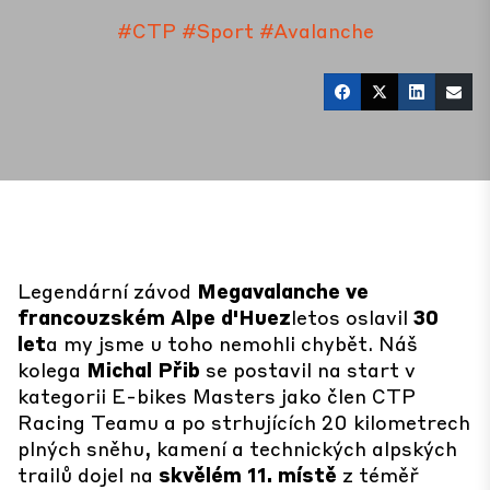
#CTP
#Sport
#Avalanche
Legendární závod
Megavalanche ve
francouzském Alpe d'Huez
letos oslavil
30
let
a my jsme u toho nemohli chybět. Náš
kolega
Michal Přib
se postavil na start v
kategorii E-bikes Masters jako člen CTP
Racing Teamu a po strhujících 20 kilometrech
plných sněhu, kamení a technických alpských
trailů dojel na
skvělém 11. místě
z téměř