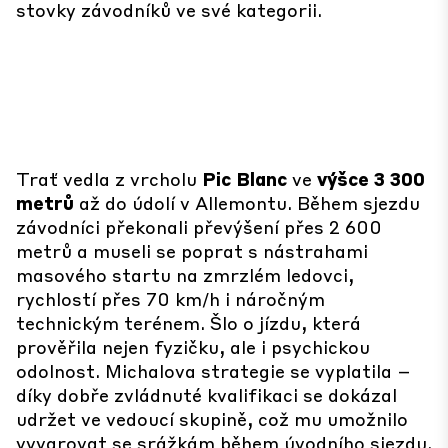
stovky závodníků ve své kategorii.
Trať vedla z vrcholu
Pic Blanc
ve
výšce 3 300
metrů
až do údolí v Allemontu. Během sjezdu
závodníci překonali převýšení přes 2 600
metrů a museli se poprat s nástrahami
masového startu na zmrzlém ledovci,
rychlostí přes 70 km/h i náročným
technickým terénem. Šlo o jízdu, která
prověřila nejen fyzičku, ale i psychickou
odolnost. Michalova strategie se vyplatila –
díky dobře zvládnuté kvalifikaci se dokázal
udržet ve vedoucí skupině, což mu umožnilo
vyvarovat se srážkám během úvodního sjezdu.