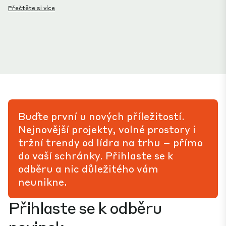
Přečtěte si více
Buďte první u nových příležitostí.
Nejnovější projekty, volné prostory i
tržní trendy od lídra na trhu – přímo
do vaší schránky. Přihlaste se k
odběru a nic důležitého vám
neunikne.
Přihlaste se k odběru