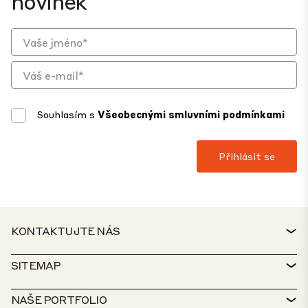
novinek
Souhlasím s
Všeobecnými smluvními podmínkami
KONTAKTUJTE NÁS
KONTAKT
SITEMAP
TECHNICKÁ PODPORA
VYHLEDÁVAČ NEMOVITOSTÍ
NAŠE PORTFOLIO