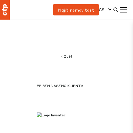
CS
Najít nemovitost
< Zpět
PŘÍBĚH NAŠEHO KLIENTA