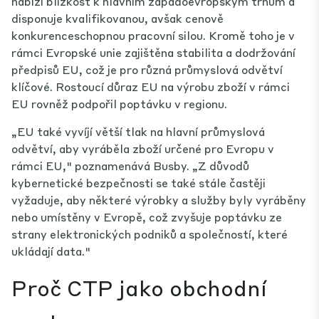
nabízí blízkost k hlavním západoevropským trhům a
disponuje kvalifikovanou, avšak cenově
konkurenceschopnou pracovní silou. Kromě toho je v
rámci Evropské unie zajištěna stabilita a dodržování
předpisů EU, což je pro různá průmyslová odvětví
klíčové. Rostoucí důraz EU na výrobu zboží v rámci
EU rovněž podpořil poptávku v regionu.
„EU také vyvíjí větší tlak na hlavní průmyslová
odvětví, aby vyráběla zboží určené pro Evropu v
rámci EU," poznamenává Busby. „Z důvodů
kybernetické bezpečnosti se také stále častěji
vyžaduje, aby některé výrobky a služby byly vyráběny
nebo umístěny v Evropě, což zvyšuje poptávku ze
strany elektronických podniků a společností, které
ukládají data."
Proč CTP jako obchodní