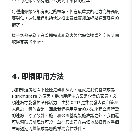
中，每種類型都有適合常見商業案例的標準。
每種建築類型都有既定的標準，但在最重要的地方允許高度
客製化。這使我們能夠快速推出最佳實踐並輕鬆適應客戶的
需求。
這一切都是為了在普遍需求和為客製化保留適當的空間之間
取得完美的平衡。
4. 即插即用方法
我們知道房地產不僅僅是磚和灰泥，這就是我們喜歡成為
Parkmakers 的原因。房地產解決方案是企業的家園，必
須連結才能發揮全部活力。由於 CTP 是集開發人員和管理
人員於一體的企業，因此我們採用整合的方法來建立您所需
的連線。除了設計、施工和公園基礎設施維護之外，我們還
可以幫助您辦理許可證，並在您公司在某個地點投資的整個
生命週期內繼續成為您的業務合作夥伴。